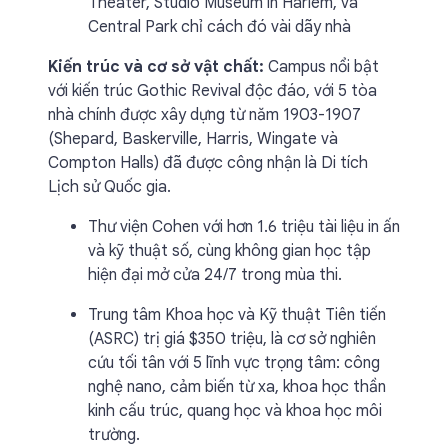
Theater, Studio Museum in Harlem, và
Central Park chỉ cách đó vài dãy nhà
Kiến trúc và cơ sở vật chất:
Campus nổi bật
với kiến trúc Gothic Revival độc đáo, với 5 tòa
nhà chính được xây dựng từ năm 1903-1907
(Shepard, Baskerville, Harris, Wingate và
Compton Halls) đã được công nhận là Di tích
Lịch sử Quốc gia.
Thư viện Cohen với hơn 1.6 triệu tài liệu in ấn
và kỹ thuật số, cùng không gian học tập
hiện đại mở cửa 24/7 trong mùa thi.
Trung tâm Khoa học và Kỹ thuật Tiên tiến
(ASRC) trị giá $350 triệu, là cơ sở nghiên
cứu tối tân với 5 lĩnh vực trọng tâm: công
nghệ nano, cảm biến từ xa, khoa học thần
kinh cấu trúc, quang học và khoa học môi
trường.