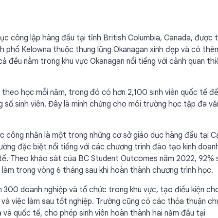
ục công lập hàng đầu tại tỉnh British Columbia, Canada, được 
ành phố Kelowna thuộc thung lũng Okanagan xinh đẹp và có thê
cả đều nằm trong khu vực Okanagan nổi tiếng với cảnh quan thi
 theo học mỗi năm, trong đó có hơn 2,100 sinh viên quốc tế đế
 số sinh viên. Đây là minh chứng cho môi trường học tập đa v
c công nhận là một trong những cơ sở giáo dục hàng đầu tại 
ờng đặc biệt nổi tiếng với các chương trình đào tạo kinh doanh
 y tế. Theo khảo sát của BC Student Outcomes năm 2022, 92% 
 làm trong vòng 6 tháng sau khi hoàn thành chương trình học.
 300 doanh nghiệp và tổ chức trong khu vực, tạo điều kiện cho
tế và việc làm sau tốt nghiệp. Trường cũng có các thỏa thuận c
a và quốc tế, cho phép sinh viên hoàn thành hai năm đầu tại