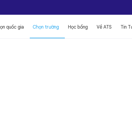
ọn quốc gia
Chọn trường
Học bổng
Về ATS
Tin T