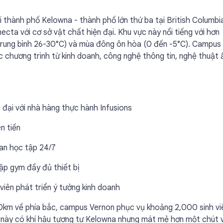
i thành phố Kelowna - thành phố lớn thứ ba tại British Columbi
ta với cơ sở vật chất hiện đại. Khu vực này nổi tiếng với hơn
trung bình 26-30°C) và mùa đông ôn hòa (0 đến -5°C). Campus
c chương trình từ kinh doanh, công nghệ thông tin, nghệ thuật
đại với nhà hàng thực hành Infusions
n tiến
ian học tập 24/7
ập gym đầy đủ thiết bị
viên phát triển ý tưởng kinh doanh
m về phía bắc, campus Vernon phục vụ khoảng 2,000 sinh vi
c này có khí hậu tương tự Kelowna nhưng mát mẻ hơn một chút 