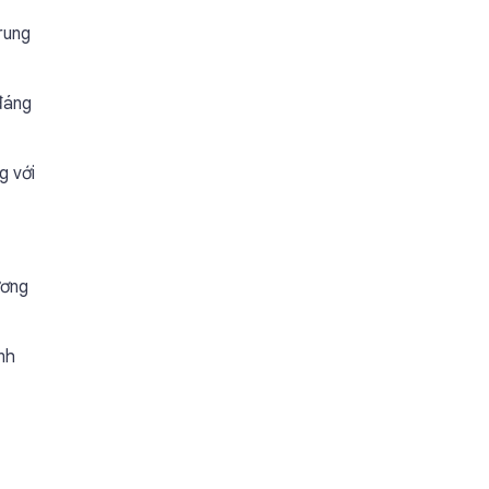
rung
 đáng
g với
ương
nh