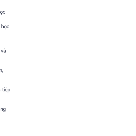
học
 học.
 và
n,
 tiếp
ông