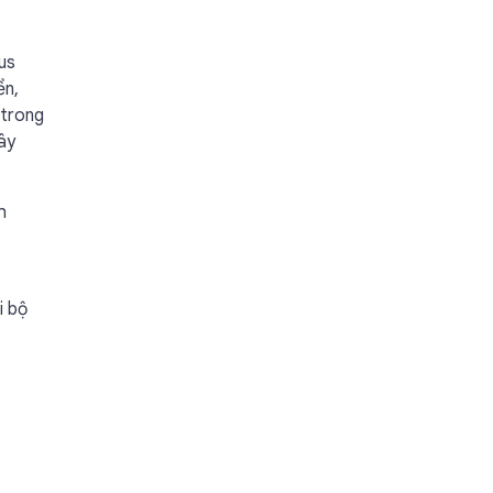
us
ển,
 trong
ây
h
i bộ