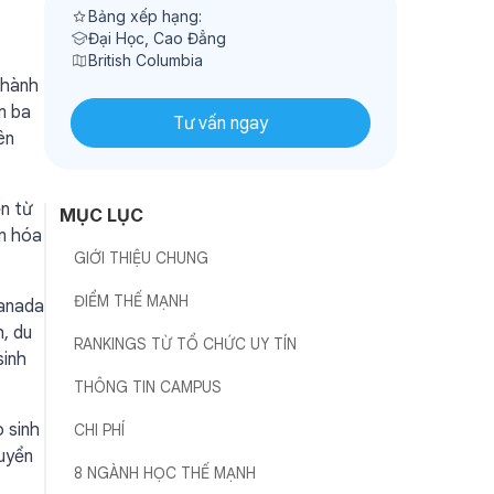
Bảng xếp hạng:
Đại Học, Cao Đẳng
British Columbia
thành
m ba
Tư vấn ngay
ên
n từ
MỤC LỤC
ăn hóa
GIỚI THIỆU CHUNG
ĐIỂM THẾ MẠNH
Canada
, du
RANKINGS TỪ TỔ CHỨC UY TÍN
sinh
THÔNG TIN CAMPUS
 sinh
CHI PHÍ
huyển
8 NGÀNH HỌC THẾ MẠNH