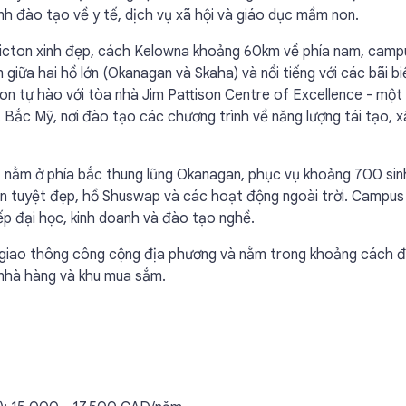
h đào tạo về y tế, dịch vụ xã hội và giáo dục mầm non.
ticton xinh đẹp, cách Kelowna khoảng 60km về phía nam, camp
giữa hai hồ lớn (Okanagan và Skaha) và nổi tiếng với các bãi bi
on tự hào với tòa nhà Jim Pattison Centre of Excellence - một
 Bắc Mỹ, nơi đào tạo các chương trình về năng lượng tái tạo, x
 nằm ở phía bắc thung lũng Okanagan, phục vụ khoảng 700 sin
hiên tuyệt đẹp, hồ Shuswap và các hoạt động ngoài trời. Campus
p đại học, kinh doanh và đào tạo nghề.
 giao thông công cộng địa phương và nằm trong khoảng cách đ
, nhà hàng và khu mua sắm.