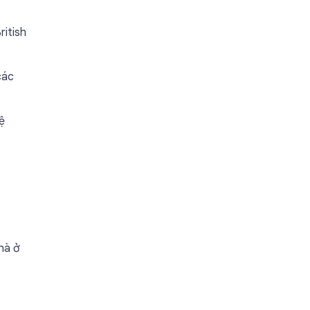
ritish
các
ệ
hà ở