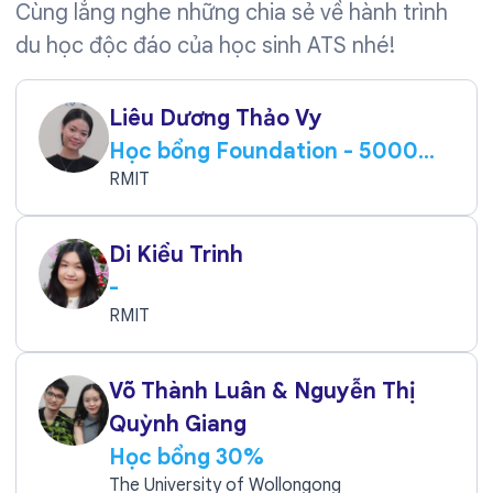
Cùng lắng nghe những chia sẻ về hành trình
du học độc đáo của học sinh ATS nhé!
Liêu Dương Thảo Vy
Học bổng Foundation - 5000
AUD
RMIT
Di Kiều Trinh
-
RMIT
Võ Thành Luân & Nguyễn Thị
Quỳnh Giang
Học bổng 30%
The University of Wollongong