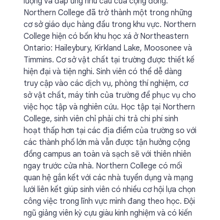
lượng và đáp ứng nhu cầu của cộng đồng.
Northern College đã trở thành một trong những
cơ sở giáo dục hàng đầu trong khu vực. Northern
College hiện có bốn khu học xá ở Northeastern
Ontario: Haileybury, Kirkland Lake, Moosonee và
Timmins. Cơ sở vật chất tại trường được thiết kế
hiện đại và tiện nghi. Sinh viên có thể dễ dàng
truy cập vào các dịch vụ, phòng thí nghiệm, cơ
sở vật chất, máy tính của trường để phục vụ cho
việc học tập và nghiên cứu. Học tập tại Northern
College, sinh viên chỉ phải chi trả chi phí sinh
hoạt thấp hơn tại các địa điểm của trường so với
các thành phố lớn mà vẫn được tận hưởng cộng
đồng campus an toàn và sạch sẽ với thiên nhiên
ngay trước cửa nhà. Northern College có mối
quan hệ gắn kết với các nhà tuyển dụng và mạng
lưới liên kết giúp sinh viên có nhiều cơ hội lựa chọn
công việc trong lĩnh vực mình đang theo học. Đội
ngũ giảng viên kỳ cựu giàu kinh nghiệm và có kiến