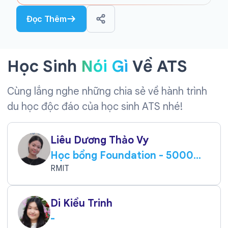
Đọc Thêm
Học Sinh
Nói Gì
Về ATS
Cùng lắng nghe những chia sẻ về hành trình
du học độc đáo của học sinh ATS nhé!
Liêu Dương Thảo Vy
Học bổng Foundation - 5000
AUD
RMIT
Di Kiều Trinh
-