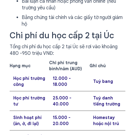
Bài luận cá nhân hoặc phỏng vấn online (nếu
trường yêu cầu)
Bằng chứng tài chính và các giấy tờ người giám
hộ
Chi phí du học cấp 2 tại Úc
Tổng chi phí du học cấp 2 tại Úc sẽ rơi vào khoảng
480 -950 triệu VNĐ:
Chi phí trung
Hạng mục
Ghi chú
bình/năm (AUD)
Học phí trường
12.000 -
Tuỳ bang
công
18.000
Học phí trường
25.000 -
Tuỳ danh
tư
40.000
tiếng trường
Sinh hoạt phí
15.000 -
Homestay
(ăn, ở, đi lại)
20.000
hoặc nội trú