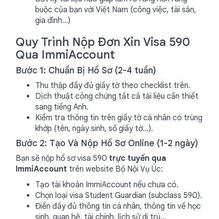
buộc của bạn với Việt Nam (công việc, tài sản,
gia đình…)
Quy Trình Nộp Đơn Xin Visa 590
Qua ImmiAccount
Bước 1: Chuẩn Bị Hồ Sơ (2-4 tuần)
Thu thập đầy đủ giấy tờ theo checklist trên.
Dịch thuật công chứng tất cả tài liệu cần thiết
sang tiếng Anh.
Kiểm tra thông tin trên giấy tờ cá nhân có trùng
khớp (tên, ngày sinh, số giấy tờ…).
Bước 2: Tạo Và Nộp Hồ Sơ Online (1-2 ngày)
Bạn sẽ nộp hồ sơ visa 590
trực tuyến qua
ImmiAccount
trên website Bộ Nội Vụ Úc:
Tạo tài khoản ImmiAccount nếu chưa có.
Chọn loại visa Student Guardian (subclass 590).
Điền đầy đủ thông tin cá nhân, thông tin về học
sinh, quan hệ, tài chính, lịch sử di trú…