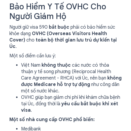
Bảo Hiểm Y Tế OVHC Cho
Người Giám Hộ
Người giữ visa 590
bắt buộc
phải có bảo hiểm sức
khỏe dạng
OVHC (Overseas Visitors Health
Cover)
cho
toàn bộ thời gian lưu trú dự kiến tại
Úc
.
Một số điểm cần lưu ý:
Việt Nam
không thuộc
các nước có thỏa
thuận y tế song phương (Reciprocal Health
Care Agreement - RHCA) với Úc, nên bạn
không
được Medicare hỗ trợ tự động
như công dân
một số nước khác.
OVHC giúp bạn giảm chi phí khi khám chữa bệnh
tại Úc, đồng thời là
yêu cầu bắt buộc khi xét
visa
.
Một số nhà cung cấp OVHC phổ biến:
Medibank