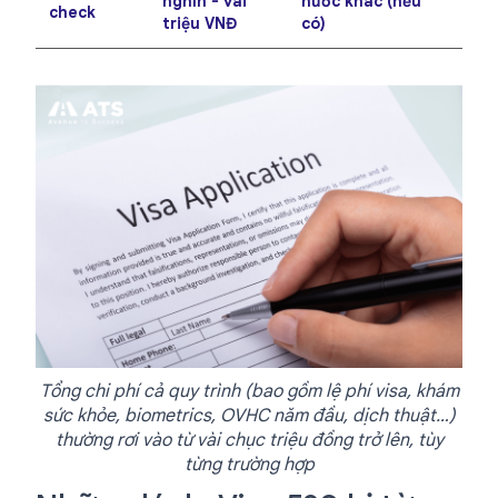
nghìn - vài
nước khác (nếu
check
triệu VNĐ
có)
Tổng chi phí cả quy trình (bao gồm lệ phí visa, khám
sức khỏe, biometrics, OVHC năm đầu, dịch thuật…)
thường rơi vào từ vài chục triệu đồng trở lên, tùy
từng trường hợp