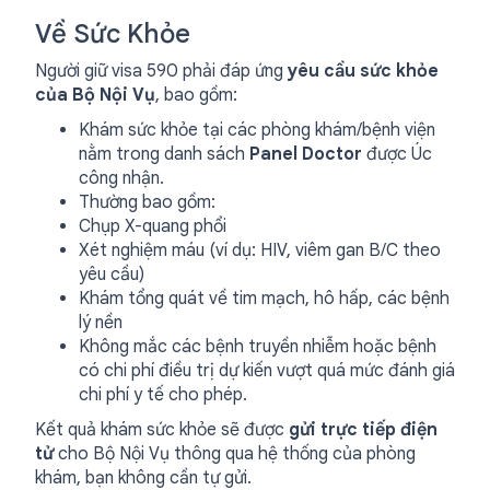
Về Sức Khỏe
Người giữ visa 590 phải đáp ứng
yêu cầu sức khỏe
của Bộ Nội Vụ
, bao gồm:
Khám sức khỏe tại các phòng khám/bệnh viện
nằm trong danh sách
Panel Doctor
được Úc
công nhận.
Thường bao gồm:
Chụp X-quang phổi
Xét nghiệm máu (ví dụ: HIV, viêm gan B/C theo
yêu cầu)
Khám tổng quát về tim mạch, hô hấp, các bệnh
lý nền
Không mắc các bệnh truyền nhiễm hoặc bệnh
có chi phí điều trị dự kiến vượt quá mức đánh giá
chi phí y tế cho phép.
Kết quả khám sức khỏe sẽ được
gửi trực tiếp điện
tử
cho Bộ Nội Vụ thông qua hệ thống của phòng
khám, bạn không cần tự gửi.