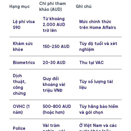
Chi phí tham
Hạng mục
Ghi chú
khảo (AUD)
Từ khoảng
Lệ phí visa
Mức chính thức
2.000 AUD
590
trên Home Affairs
trở lên
Khám sức
Tùy độ tuổi và xét
150-250 AUD
khỏe
nghiệm
Biometrics
20-30 AUD
Thu tại VAC
Dịch
Quy đổi
thuật,
Tùy số lượng tài
khoảng vài
công
liệu
triệu VNĐ
chứng
OVHC (1
500-800 AUD
Tùy hãng bảo hiểm
năm)
(hoặc hơn)
và gói chọn
Vài trăm
Ở Việt Nam và các
Police