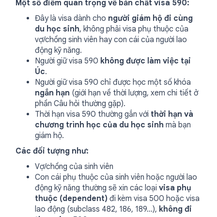
Một số điểm quan trọng về bản chất visa 590:
Đây là visa dành cho
người giám hộ đi cùng
du học sinh
, không phải visa phụ thuộc của
vợ/chồng sinh viên hay con cái của người lao
động kỹ năng.
Người giữ visa 590
không được làm việc tại
Úc
.
Người giữ visa 590 chỉ được học một số khóa
ngắn hạn
(giới hạn về thời lượng, xem chi tiết ở
phần Câu hỏi thường gặp).
Thời hạn visa 590 thường gắn với
thời hạn và
chương trình học của du học sinh
mà bạn
giám hộ.
Các đối tượng như:
Vợ/chồng của sinh viên
Con cái phụ thuộc của sinh viên hoặc người lao
động kỹ năng thường sẽ xin các loại
visa phụ
thuộc (dependent)
đi kèm visa 500 hoặc visa
lao động (subclass 482, 186, 189…),
không đi