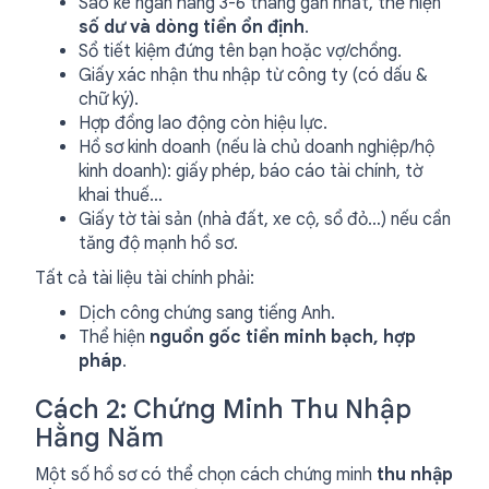
Sao kê ngân hàng 3-6 tháng gần nhất, thể hiện
số dư và dòng tiền ổn định
.
Sổ tiết kiệm đứng tên bạn hoặc vợ/chồng.
Giấy xác nhận thu nhập từ công ty (có dấu &
chữ ký).
Hợp đồng lao động còn hiệu lực.
Hồ sơ kinh doanh (nếu là chủ doanh nghiệp/hộ
kinh doanh): giấy phép, báo cáo tài chính, tờ
khai thuế…
Giấy tờ tài sản (nhà đất, xe cộ, sổ đỏ…) nếu cần
tăng độ mạnh hồ sơ.
Tất cả tài liệu tài chính phải:
Dịch công chứng sang tiếng Anh.
Thể hiện
nguồn gốc tiền minh bạch, hợp
pháp
.
Cách 2: Chứng Minh Thu Nhập
Hằng Năm
Một số hồ sơ có thể chọn cách chứng minh
thu nhập