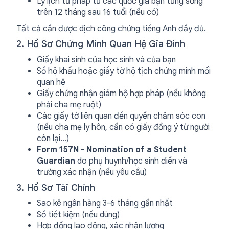
Lý lịch tư pháp từ các quốc gia bạn từng sống
trên 12 tháng sau 16 tuổi (nếu có)
Tất cả cần được dịch công chứng tiếng Anh đầy đủ.
2. Hồ Sơ Chứng Minh Quan Hệ Gia Đình
Giấy khai sinh của học sinh và của bạn
Sổ hộ khẩu hoặc giấy tờ hộ tịch chứng minh mối
quan hệ
Giấy chứng nhận giám hộ hợp pháp (nếu không
phải cha mẹ ruột)
Các giấy tờ liên quan đến quyền chăm sóc con
(nếu cha mẹ ly hôn, cần có giấy đồng ý từ người
còn lại…)
Form 157N - Nomination of a Student
Guardian
do phụ huynh/học sinh điền và
trường xác nhận (nếu yêu cầu)
3. Hồ Sơ Tài Chính
Sao kê ngân hàng 3-6 tháng gần nhất
Sổ tiết kiệm (nếu dùng)
Hợp đồng lao động, xác nhận lương