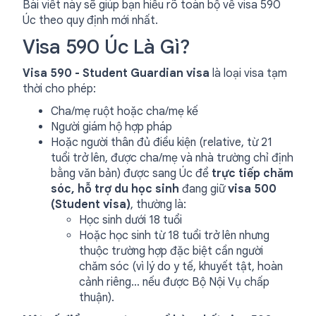
Bài viết này sẽ giúp bạn hiểu rõ toàn bộ về visa 590
Úc theo quy định mới nhất.
Visa 590 Úc Là Gì?
Visa 590 - Student Guardian visa
là loại visa tạm
thời cho phép:
Cha/mẹ ruột hoặc cha/mẹ kế
Người giám hộ hợp pháp
Hoặc người thân đủ điều kiện (relative, từ 21
tuổi trở lên, được cha/mẹ và nhà trường chỉ định
bằng văn bản) được sang Úc để
trực tiếp chăm
sóc, hỗ trợ du học sinh
đang giữ
visa 500
(Student visa)
, thường là:
Học sinh dưới 18 tuổi
Hoặc học sinh từ 18 tuổi trở lên nhưng
thuộc trường hợp đặc biệt cần người
chăm sóc (vì lý do y tế, khuyết tật, hoàn
cảnh riêng… nếu được Bộ Nội Vụ chấp
thuận).