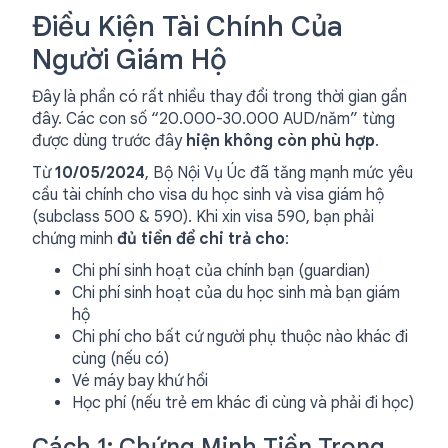
Điều Kiện Tài Chính Của
Người Giám Hộ
Đây là phần có rất nhiều thay đổi trong thời gian gần
đây. Các con số “20.000-30.000 AUD/năm” từng
được dùng trước đây
hiện không còn phù hợp
.
Từ
10/05/2024
, Bộ Nội Vụ Úc đã tăng mạnh mức yêu
cầu tài chính cho visa du học sinh và visa giám hộ
(subclass 500 & 590). Khi xin visa 590, bạn phải
chứng minh
đủ tiền để chi trả cho
:
Chi phí sinh hoạt của chính bạn (guardian)
Chi phí sinh hoạt của du học sinh mà bạn giám
hộ
Chi phí cho bất cứ người phụ thuộc nào khác đi
cùng (nếu có)
Vé máy bay khứ hồi
Học phí (nếu trẻ em khác đi cùng và phải đi học)
Cách 1: Chứng Minh Tiền Trong