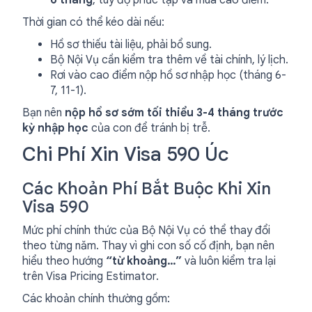
6 tháng
, tùy độ phức tạp và mùa cao điểm.
Thời gian có thể kéo dài nếu:
Hồ sơ thiếu tài liệu, phải bổ sung.
Bộ Nội Vụ cần kiểm tra thêm về tài chính, lý lịch.
Rơi vào cao điểm nộp hồ sơ nhập học (tháng 6-
7, 11-1).
Bạn nên
nộp hồ sơ sớm tối thiểu 3-4 tháng trước
kỳ nhập học
của con để tránh bị trễ.
Chi Phí Xin Visa 590 Úc
Các Khoản Phí Bắt Buộc Khi Xin
Visa 590
Mức phí chính thức của Bộ Nội Vụ có thể thay đổi
theo từng năm. Thay vì ghi con số cố định, bạn nên
hiểu theo hướng
“từ khoảng…”
và luôn kiểm tra lại
trên Visa Pricing Estimator.
Các khoản chính thường gồm: