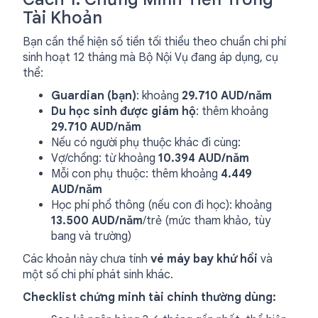
Tài Khoản
Bạn cần thể hiện số tiền tối thiểu theo chuẩn chi phí
sinh hoạt 12 tháng mà Bộ Nội Vụ đang áp dụng, cụ
thể:
Guardian (bạn)
: khoảng
29.710 AUD/năm
Du học sinh được giám hộ
: thêm khoảng
29.710 AUD/năm
Nếu có người phụ thuộc khác đi cùng:
Vợ/chồng: từ khoảng
10.394 AUD/năm
Mỗi con phụ thuộc: thêm khoảng
4.449
AUD/năm
Học phí phổ thông (nếu con đi học): khoảng
13.500 AUD/năm
/trẻ (mức tham khảo, tùy
bang và trường)
Các khoản này chưa tính
vé máy bay khứ hồi
và
một số chi phí phát sinh khác.
Checklist chứng minh tài chính thường dùng: