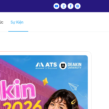
ức
Sự Kiện