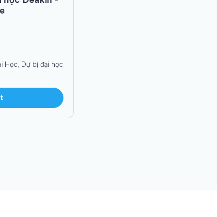
e
i Học, Dự bị đại học
t