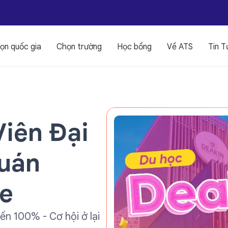
ọn quốc gia
Chọn trường
Học bổng
Về ATS
Tin T
Viên Đại
Quán
e
ến 100% - Cơ hội ở lại