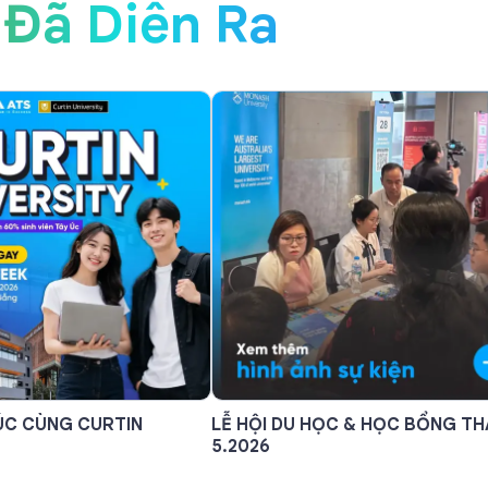
Đã Diễn Ra
ÚC CÙNG CURTIN
LỄ HỘI DU HỌC & HỌC BỔNG T
5.2026