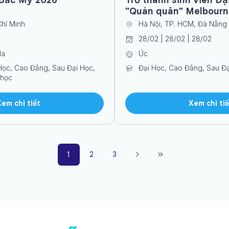
"Quán quân" Melbourn
Chí Minh
Hà Nội, TP. HCM, Đà Nẵng
28/02 | 28/02 | 28/02
da
Úc
Học, Cao Đẳng, Sau Đại Học,
Đại Học, Cao Đẳng, Sau Đạ
 học
Xem chi tiết
Xem chi tiế
1
2
3