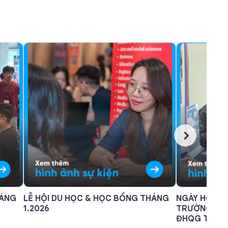
HÁNG
LỄ HỘI DU HỌC & HỌC BỔNG THÁNG
NGÀY HỘI TU
1.2026
TRƯỜNG PHỔ
ĐHQG TP. H