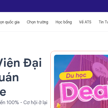
ọn quốc gia
Chọn trường
Học bổng
Về ATS
Tin T
Viên Đại
Quán
e
ến 100% - Cơ hội ở lại