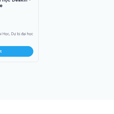
e
i Học, Dự bị đại học
t