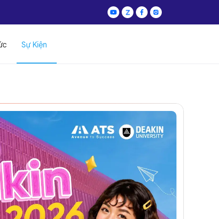
ức
Sự Kiện