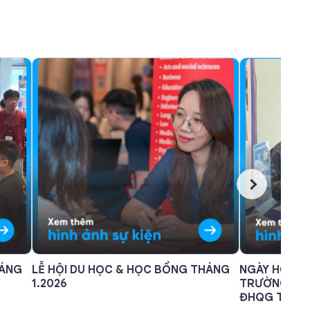
HÁNG
LỄ HỘI DU HỌC & HỌC BỔNG THÁNG
NGÀY HỘI TU
1.2026
TRƯỜNG PHỔ
ĐHQG TP. H