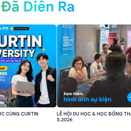
Đã Diễn Ra
ÚC CÙNG CURTIN
LỄ HỘI DU HỌC & HỌC BỔNG T
5.2026