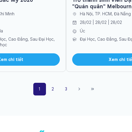
"Quán quân" Melbourn
Chí Minh
Hà Nội, TP. HCM, Đà Nẵng
28/02 | 28/02 | 28/02
da
Úc
Học, Cao Đẳng, Sau Đại Học,
Đại Học, Cao Đẳng, Sau Đạ
 học
Xem chi tiết
Xem chi tiế
1
2
3