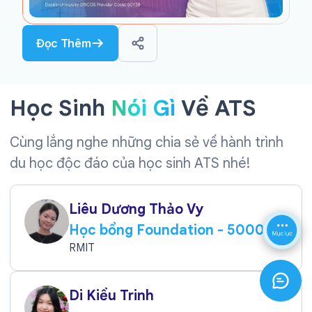
Đọc Thêm
Học Sinh
Nói Gì
Về ATS
Cùng lắng nghe những chia sẻ về hành trình
du học độc đáo của học sinh ATS nhé!
Liêu Dương Thảo Vy
Học bổng Foundation - 5000
AUD
RMIT
Di Kiều Trinh