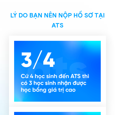
LÝ DO BẠN NÊN NỘP HỒ SƠ TẠI
ATS