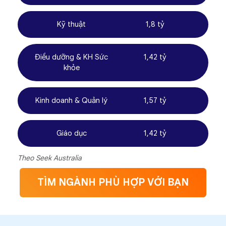
Kỹ thuật
1,8 tỷ
Điều dưỡng & KH Sức
1,42 tỷ
khỏe
Kinh doanh & Quản lý
1,57 tỷ
Giáo dục
1,42 tỷ
Theo Seek Australia
TÌM NGÀNH PHÙ HỢP VỚI BẠN