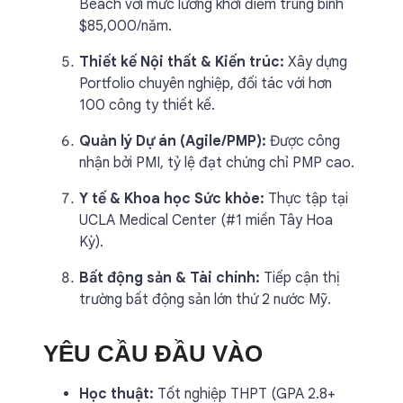
Beach với mức lương khởi điểm trung bình
$85,000/năm.
Thiết kế Nội thất & Kiến trúc:
Xây dựng
Portfolio chuyên nghiệp, đối tác với hơn
100 công ty thiết kế.
Quản lý Dự án (Agile/PMP):
Được công
nhận bởi PMI, tỷ lệ đạt chứng chỉ PMP cao.
Y tế & Khoa học Sức khỏe:
Thực tập tại
UCLA Medical Center (#1 miền Tây Hoa
Kỳ).
Bất động sản & Tài chính:
Tiếp cận thị
trường bất động sản lớn thứ 2 nước Mỹ.
YÊU CẦU ĐẦU VÀO
Học thuật:
Tốt nghiệp THPT (GPA 2.8+