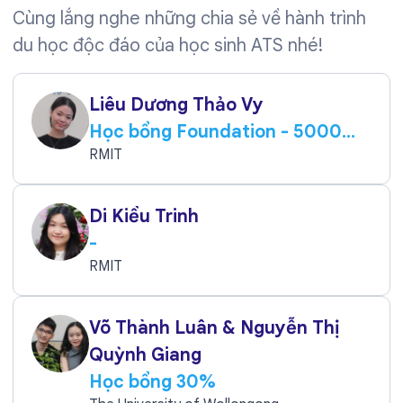
Cùng lắng nghe những chia sẻ về hành trình
du học độc đáo của học sinh ATS nhé!
Liêu Dương Thảo Vy
Học bổng Foundation - 5000
AUD
RMIT
Di Kiều Trinh
-
RMIT
Võ Thành Luân & Nguyễn Thị
Quỳnh Giang
Học bổng 30%