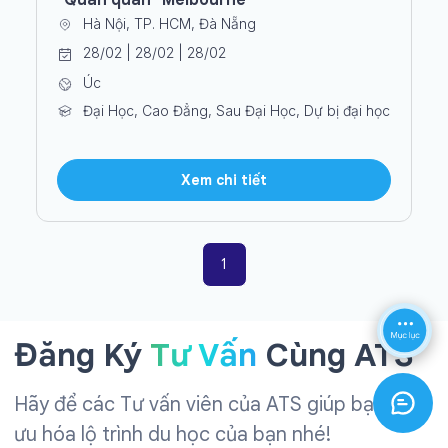
"Quán quân" Melbourne
Hà Nội, TP. HCM, Đà Nẵng
28/02 | 28/02 | 28/02
Úc
Đại Học, Cao Đẳng, Sau Đại Học, Dự bị đại học
Xem chi tiết
1
Đăng Ký
Tư Vấn
Cùng ATS
Hãy để các Tư vấn viên của ATS giúp bạn tối
ưu hóa lộ trình du học của bạn nhé!