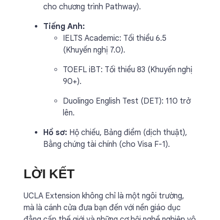
cho chương trình Pathway).
Tiếng Anh:
IELTS Academic: Tối thiểu 6.5
(Khuyến nghị 7.0).
TOEFL iBT: Tối thiểu 83 (Khuyến nghị
90+).
Duolingo English Test (DET): 110 trở
lên.
Hồ sơ:
Hộ chiếu, Bảng điểm (dịch thuật),
Bằng chứng tài chính (cho Visa F-1).
LỜI KẾT
UCLA Extension không chỉ là một ngôi trường,
mà là cánh cửa đưa bạn đến với nền giáo dục
đẳng cấp thế giới và những cơ hội nghề nghiệp vô