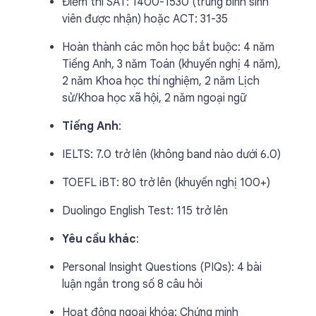
Điểm thi SAT: 1400-1530 (trung bình sinh
viên được nhận) hoặc ACT: 31-35
Hoàn thành các môn học bắt buộc: 4 năm
Tiếng Anh, 3 năm Toán (khuyến nghị 4 năm),
2 năm Khoa học thí nghiệm, 2 năm Lịch
sử/Khoa học xã hội, 2 năm ngoại ngữ
Tiếng Anh
:
IELTS: 7.0 trở lên (không band nào dưới 6.0)
TOEFL iBT: 80 trở lên (khuyến nghị 100+)
Duolingo English Test: 115 trở lên
Yêu cầu khác
:
Personal Insight Questions (PIQs): 4 bài
luận ngắn trong số 8 câu hỏi
Hoạt động ngoại khóa: Chứng minh