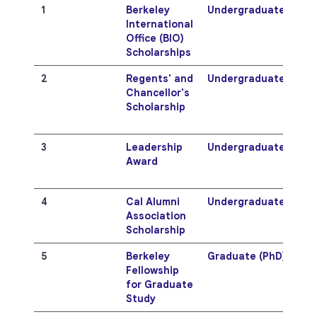
1
Berkeley
Undergraduate
International
Office (BIO)
Scholarships
2
Regents' and
Undergraduate
Chancellor's
Scholarship
3
Leadership
Undergraduate
Award
4
Cal Alumni
Undergraduate
Association
Scholarship
5
Berkeley
Graduate (PhD)
Fellowship
for Graduate
Study