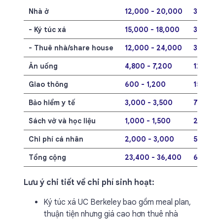
Nhà ở
12,000 - 20,000
312 - 5
- Ký túc xá
15,000 - 18,000
390 - 4
- Thuê nhà/share house
12,000 - 24,000
312 - 6
Ăn uống
4,800 - 7,200
124.8 - 
Giao thông
600 - 1,200
15.6 - 3
Bảo hiểm y tế
3,000 - 3,500
78 - 91
Sách vở và học liệu
1,000 - 1,500
26 - 39
Chi phí cá nhân
2,000 - 3,000
52 - 78
Tổng cộng
23,400 - 36,400
608.4 -
Lưu ý chi tiết về chi phí sinh hoạt:
Ký túc xá UC Berkeley bao gồm meal plan,
thuận tiện nhưng giá cao hơn thuê nhà