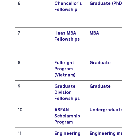
6
Chancellor's
Graduate (PhD)
Fellowship
7
Haas MBA
MBA
Fellowships
8
Fulbright
Graduate
Program
(Vietnam)
9
Graduate
Graduate
Division
Fellowships
10
ASEAN
Undergraduate/Grad
Scholarship
Program
11
Engineering
Engineering majors