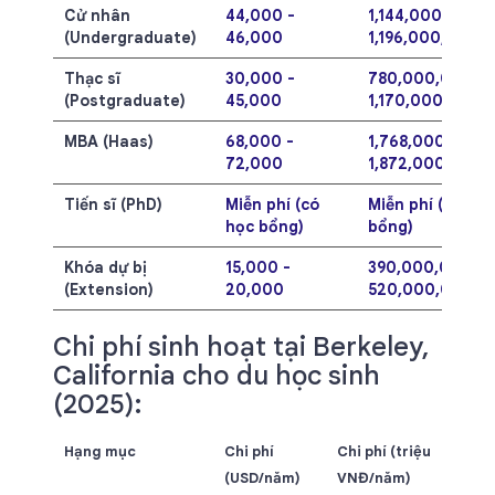
Cử nhân
44,000 -
1,144,000,000 -
(Undergraduate)
46,000
1,196,000,000
Thạc sĩ
30,000 -
780,000,000 -
(Postgraduate)
45,000
1,170,000,000
MBA (Haas)
68,000 -
1,768,000,000 -
72,000
1,872,000,000
Tiến sĩ (PhD)
Miễn phí (có
Miễn phí (có học
học bổng)
bổng)
Khóa dự bị
15,000 -
390,000,000 -
(Extension)
20,000
520,000,000
Chi phí sinh hoạt tại Berkeley,
California cho du học sinh
(2025):
Hạng mục
Chi phí
Chi phí (triệu
(USD/năm)
VNĐ/năm)