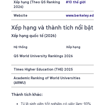
Xếp hạng (Theo QS Ranking
#10 thế giới
2026)
Website
www.berkeley.edu
Xếp hạng và thành tích nổi bật
Xếp hạng quốc tế (2026)
Hệ thống
Xếp hạng
QS World University Rankings 2026
#10 t
giới
Times Higher Education (THE) 2025
#9 th
Academic Ranking of World Universities
#5 th
(ARWU)
Thành tích khác:
Tỷ lệ sinh viên tốt nghiệp có việc làm: 93%