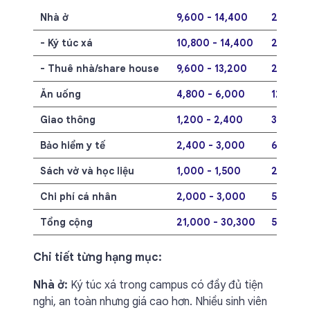
Nhà ở
9,600 - 14,400
249.6 - 
- Ký túc xá
10,800 - 14,400
280.8 -
- Thuê nhà/share house
9,600 - 13,200
249.6 - 
Ăn uống
4,800 - 6,000
124.8 - 
Giao thông
1,200 - 2,400
31.2 - 6
Bảo hiểm y tế
2,400 - 3,000
62.4 - 7
Sách vở và học liệu
1,000 - 1,500
26.0 - 3
Chi phí cá nhân
2,000 - 3,000
52.0 - 7
Tổng cộng
21,000 - 30,300
546.0 - 
Chi tiết từng hạng mục:
Nhà ở:
Ký túc xá trong campus có đầy đủ tiện
nghi, an toàn nhưng giá cao hơn. Nhiều sinh viên