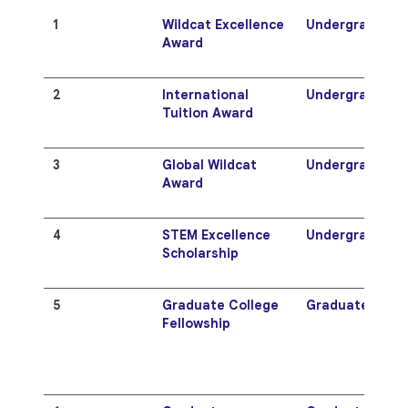
1
Wildcat Excellence
Undergraduate
Award
2
International
Undergraduate
Tuition Award
3
Global Wildcat
Undergraduate
Award
4
STEM Excellence
Undergraduate
Scholarship
5
Graduate College
Graduate
Fellowship