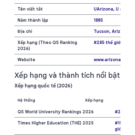
Tên viết tắt
UArizona, U of A
Năm thành lập
1885
Địa chỉ
Tucson, Arizona, H
Xếp hạng (Theo QS Ranking
#285 thế giới
2026)
Website
www.arizona.edu
Xếp hạng và thành tích nổi bật
Xếp hạng quốc tế (2026)
Hệ thống
Xếp hạng
QS World University Rankings 2026
#285 thế 
Times Higher Education (THE) 2025
#151-175 
giới