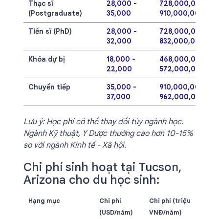
Thạc sĩ
28,000 -
728,000,000 -
(Postgraduate)
35,000
910,000,000
Tiến sĩ (PhD)
28,000 -
728,000,000 -
32,000
832,000,000
Khóa dự bị
18,000 -
468,000,000 -
22,000
572,000,000
Chuyển tiếp
35,000 -
910,000,000 -
37,000
962,000,000
Lưu ý: Học phí có thể thay đổi tùy ngành học.
Ngành Kỹ thuật, Y Dược thường cao hơn 10-15%
so với ngành Kinh tế - Xã hội.
Chi phí sinh hoạt tại Tucson,
Arizona cho du học sinh:
Hạng mục
Chi phí
Chi phí (triệu
(USD/năm)
VNĐ/năm)