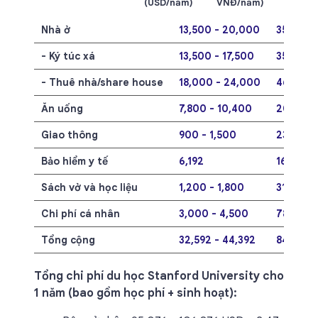
(USD/năm)
VNĐ/năm)
Nhà ở
13,500 - 20,000
351 - 52
- Ký túc xá
13,500 - 17,500
351 - 45
- Thuê nhà/share house
18,000 - 24,000
468 - 6
Ăn uống
7,800 - 10,400
202.8 -
Giao thông
900 - 1,500
23.4 - 3
Bảo hiểm y tế
6,192
161
Sách vở và học liệu
1,200 - 1,800
31.2 - 46
Chi phí cá nhân
3,000 - 4,500
78 - 117
Tổng cộng
32,592 - 44,392
847.4 - 1
Tổng chi phí du học Stanford University cho
1 năm (bao gồm học phí + sinh hoạt):