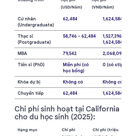
(USD/Năm)
(VNĐ/Năm)
Cử nhân
62,484
1,624,584,000
(Undergraduate)
Thạc sĩ
58,746 - 62,484
1,527,396,000 -
(Postgraduate)
1,624,584,000
MBA
79,542
2,068,092,000
Tiến sĩ (PhD)
Miễn phí (có
0 (có stipend)
học bổng)
Khóa dự bị
Không có
Không có
Chuyển tiếp
62,484
1,624,584,000
Chi phí sinh hoạt tại California
cho du học sinh (2025):
Hạng mục
Chi phí
Chi phí (triệu