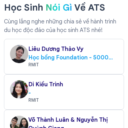
Học Sinh
Nói Gì
Về ATS
Cùng lắng nghe những chia sẻ về hành trình
du học độc đáo của học sinh ATS nhé!
Liêu Dương Thảo Vy
Học bổng Foundation - 5000
AUD
RMIT
Di Kiều Trinh
-
RMIT
Võ Thành Luân & Nguyễn Thị