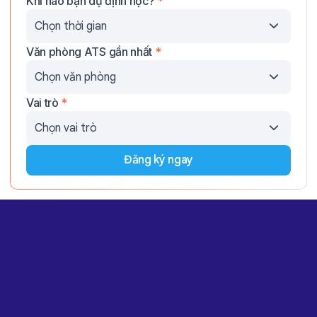
Khi nào bạn dự định học?
*
Văn phòng ATS gần nhất
*
Vai trò
*
Đăng ký ngay