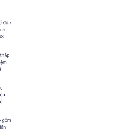
kế đặc
inh
US
 thấp
kiệm
á
i,
iệu.
hệ
ao gồm
iên