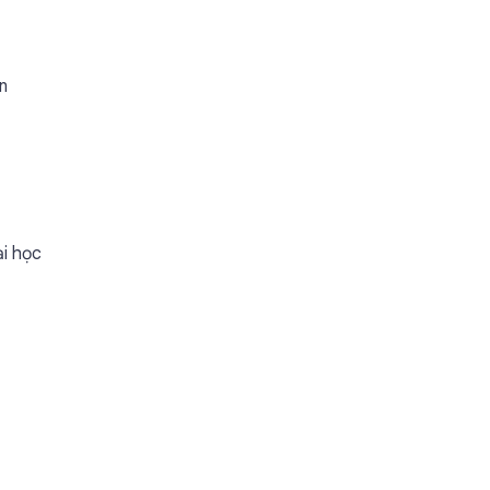
ên
ại học