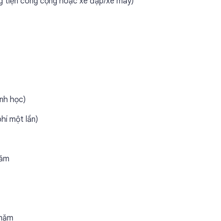
g tiện công cộng hoặc xe đạp/xe máy)
ành học)
hí một lần)
năm
/năm