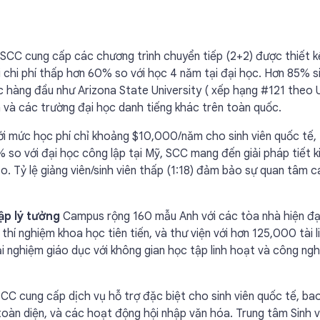
SCC cung cấp các chương trình chuyển tiếp (2+2) được thiết 
i chi phí thấp hơn 60% so với học 4 năm tại đại học. Hơn 85% s
c hàng đầu như Arizona State University ( xếp hạng #121 theo 
 và các trường đại học danh tiếng khác trên toàn quốc.
i mức học phí chỉ khoảng $10,000/năm cho sinh viên quốc tế,
 so với đại học công lập tại Mỹ, SCC mang đến giải pháp tiết 
. Tỷ lệ giảng viên/sinh viên thấp (1:18) đảm bảo sự quan tâm c
tập lý tưởng
Campus rộng 160 mẫu Anh với các tòa nhà hiện đạ
thí nghiệm khoa học tiên tiến, và thư viện với hơn 125,000 tài l
ải nghiệm giáo dục với không gian học tập linh hoạt và công ng
CC cung cấp dịch vụ hỗ trợ đặc biệt cho sinh viên quốc tế, b
toàn diện, và các hoạt động hội nhập văn hóa. Trung tâm Sinh v