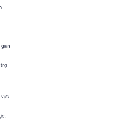
n
 gian
 trợ
u vực
ực.