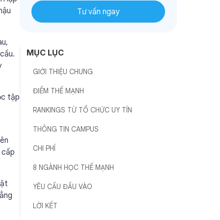
 hậu
Tư vấn ngay
au,
MỤC LỤC
 cầu.
y
GIỚI THIỆU CHUNG
ĐIỂM THẾ MẠNH
ọc tập
RANKINGS TỪ TỔ CHỨC UY TÍN
THÔNG TIN CAMPUS
iên
CHI PHÍ
g cấp
8 NGÀNH HỌC THẾ MẠNH
đặt
YÊU CẦU ĐẦU VÀO
đẳng
LỜI KẾT