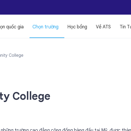
ọn quốc gia
Chọn trường
Học bổng
Về ATS
Tin T
nity College
ty College
 những trường cao đẳng cộng đồng hàng đầu tại Mỹ, được thàn