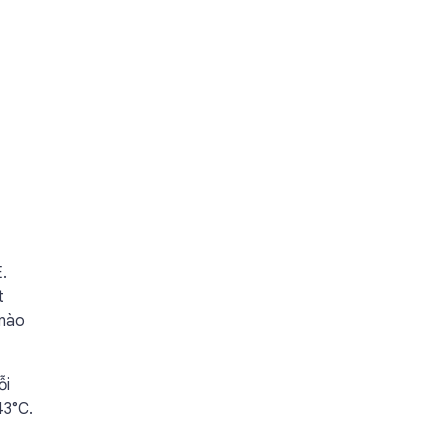
.
t
 nào
ỗi
43°C.