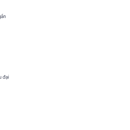
gần
u đại