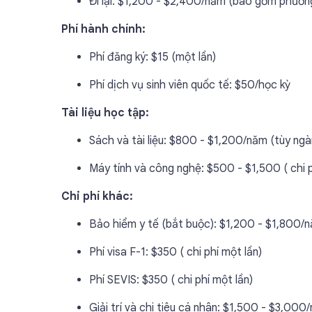
Đi lại: $1,200 - $2,400/năm (bao gồm phươn
Phí hành chính:
Phí đăng ký: $15 (một lần)
Phí dịch vụ sinh viên quốc tế: $50/học kỳ
Tài liệu học tập:
Sách và tài liệu: $800 - $1,200/năm (tùy ng
Máy tính và công nghệ: $500 - $1,500 ( chi p
Chi phí khác:
Bảo hiểm y tế (bắt buộc): $1,200 - $1,800/
Phí visa F-1: $350 ( chi phí một lần)
Phí SEVIS: $350 ( chi phí một lần)
Giải trí và chi tiêu cá nhân: $1,500 - $3,000