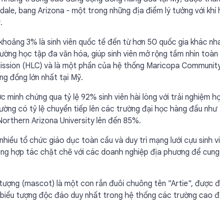
dale, bang Arizona - một trong những địa điểm lý tưởng với khí
.
khoảng 3% là sinh viên quốc tế đến từ hơn 50 quốc gia khác nh
ờng học tập đa văn hóa, giúp sinh viên mở rộng tầm nhìn toàn
ission (HLC) và là một phần của hệ thống Maricopa Communit
g đồng lớn nhất tại Mỹ.
c minh chứng qua tỷ lệ 92% sinh viên hài lòng với trải nghiệm h
rường có tỷ lệ chuyển tiếp lên các trường đại học hàng đầu như
 Northern Arizona University lên đến 85%.
hiều tổ chức giáo dục toàn cầu và duy trì mạng lưới cựu sinh v
cũng hợp tác chặt chẽ với các doanh nghiệp địa phương để cun
ượng (mascot) là một con rắn đuôi chuông tên "Artie", được 
à biểu tượng độc đáo duy nhất trong hệ thống các trường cao 