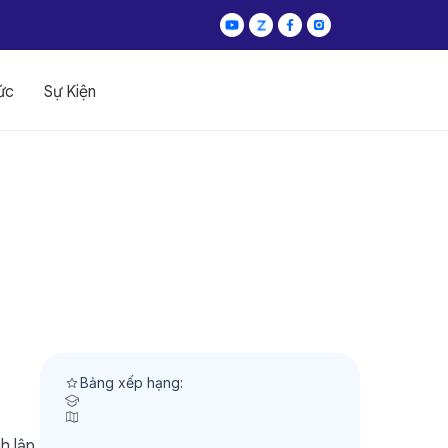
ức
Sự Kiện
Bảng xếp hạng:
h lập