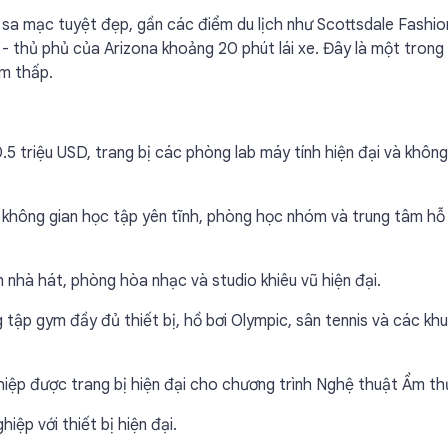
 sa mạc tuyệt đẹp, gần các điểm du lịch như Scottsdale Fashio
- thủ phủ của Arizona khoảng 20 phút lái xe. Đây là một trong
ạm thấp.
5 triệu USD, trang bị các phòng lab máy tính hiện đại và không
p không gian học tập yên tĩnh, phòng học nhóm và trung tâm hỗ
nhà hát, phòng hòa nhạc và studio khiêu vũ hiện đại.
 tập gym đầy đủ thiết bị, hồ bơi Olympic, sân tennis và các kh
ệp được trang bị hiện đại cho chương trình Nghệ thuật Ẩm th
iệp với thiết bị hiện đại.