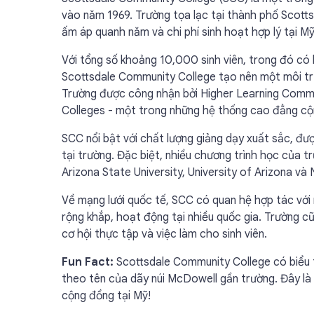
vào năm 1969. Trường tọa lạc tại thành phố Scotts
ấm áp quanh năm và chi phí sinh hoạt hợp lý tại Mỹ
Với tổng số khoảng 10,000 sinh viên, trong đó có 
Scottsdale Community College tạo nên một môi trư
Trường được công nhận bởi Higher Learning Comm
Colleges - một trong những hệ thống cao đẳng cộn
SCC nổi bật với chất lượng giảng dạy xuất sắc, đượ
tại trường. Đặc biệt, nhiều chương trình học của t
Arizona State University, University of Arizona và
Về mạng lưới quốc tế, SCC có quan hệ hợp tác với n
rộng khắp, hoạt động tại nhiều quốc gia. Trường 
cơ hội thực tập và việc làm cho sinh viên.
Fun Fact:
Scottsdale Community College có biểu t
theo tên của dãy núi McDowell gần trường. Đây l
cộng đồng tại Mỹ!