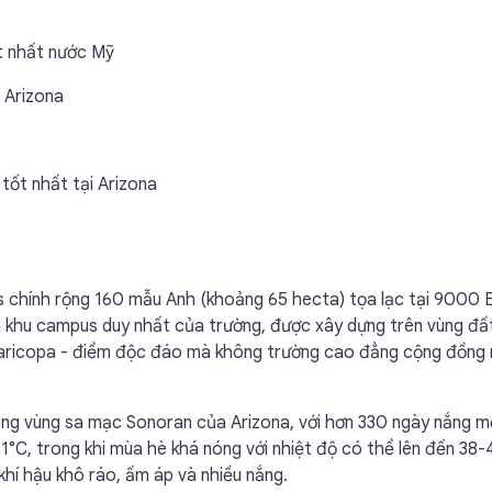
t nhất nước Mỹ
 Arizona
tốt nhất tại Arizona
chính rộng 160 mẫu Anh (khoảng 65 hecta) tọa lạc tại 9000 E
à khu campus duy nhất của trường, được xây dựng trên vùng đấ
Maricopa - điểm độc đáo mà không trường cao đẳng cộng đồng
ng vùng sa mạc Sonoran của Arizona, với hơn 330 ngày nắng m
1°C, trong khi mùa hè khá nóng với nhiệt độ có thể lên đến 38-
 khí hậu khô ráo, ấm áp và nhiều nắng.