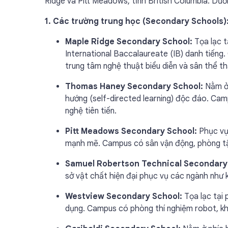
Ridge và Pitt Meadows, tỉnh British Columbia. Dưới
1. Các trường trung học (Secondary Schools)
Maple Ridge Secondary School:
Tọa lạc t
International Baccalaureate (IB) danh tiếng
trung tâm nghệ thuật biểu diễn và sân thể t
Thomas Haney Secondary School:
Nằm ở 
hướng (self-directed learning) độc đáo. Cam
nghệ tiên tiến.
Pitt Meadows Secondary School:
Phục vụ 
mạnh mẽ. Campus có sân vận động, phòng tập
Samuel Robertson Technical Secondary
sở vật chất hiện đại phục vụ các ngành như k
Westview Secondary School:
Tọa lạc tại 
dụng. Campus có phòng thí nghiệm robot, kh