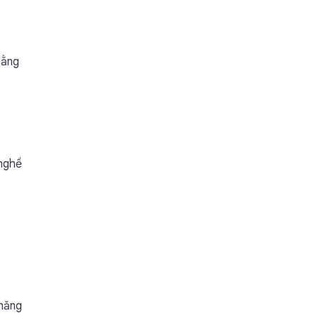
bằng
 nghề
 năng