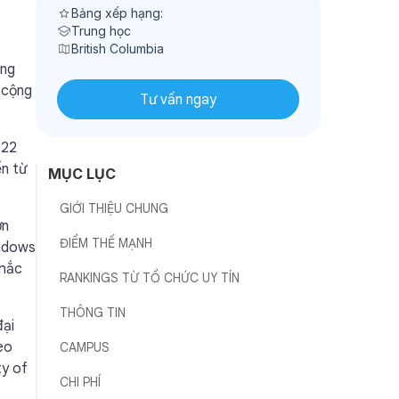
Bảng xếp hạng:
Trung học
British Columbia
ông
 cộng
Tư vấn ngay
 22
ến từ
MỤC LỤC
GIỚI THIỆU CHUNG
ơn
ĐIỂM THẾ MẠNH
eadows
chắc
RANKINGS TỪ TỔ CHỨC UY TÍN
THÔNG TIN
đại
eo
CAMPUS
ty of
CHI PHÍ