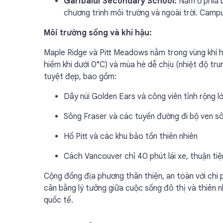
Garibaldi Secondary School:
Nằm ở phía b
chương trình môi trường và ngoài trời. Campu
Môi trường sống và khí hậu:
Maple Ridge và Pitt Meadows nằm trong vùng khí 
hiếm khi dưới 0°C) và mùa hè dễ chịu (nhiệt độ tru
tuyệt đẹp, bao gồm:
Dãy núi Golden Ears và công viên tỉnh rộng l
Sông Fraser và các tuyến đường đi bộ ven s
Hồ Pitt và các khu bảo tồn thiên nhiên
Cách Vancouver chỉ 40 phút lái xe, thuận tiệ
Cộng đồng địa phương thân thiện, an toàn với chi 
cân bằng lý tưởng giữa cuộc sống đô thị và thiên n
quốc tế.