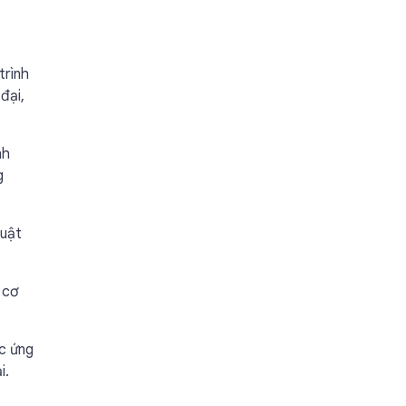
trình
đại,
nh
g
huật
 cơ
ọc ứng
i.