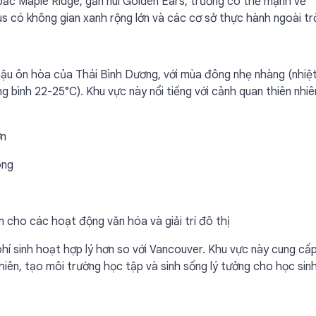
ắc Maple Ridge, gần núi Golden Ears, trường có thế mạnh về
s có không gian xanh rộng lớn và các cơ sở thực hành ngoài trờ
hậu ôn hòa của Thái Bình Dương, với mùa đông nhẹ nhàng (nhiệ
ng bình 22-25°C). Khu vực này nổi tiếng với cảnh quan thiên nhiê
ớn
ông
n cho các hoạt động văn hóa và giải trí đô thị
phí sinh hoạt hợp lý hơn so với Vancouver. Khu vực này cung cấ
hiên, tạo môi trường học tập và sinh sống lý tưởng cho học sin