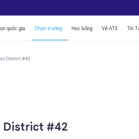
ọn quốc gia
Chọn trường
Học bổng
Về ATS
Tin T
ol District #42
 District #42