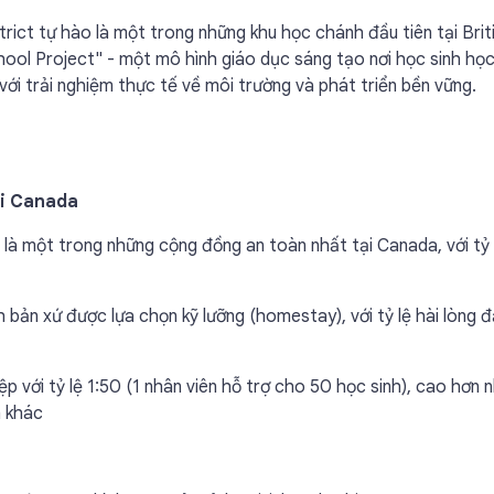
ict tự hào là một trong những khu học chánh đầu tiên tại Brit
ool Project" - một mô hình giáo dục sáng tạo nơi học sinh họ
với trải nghiệm thực tế về môi trường và phát triển bền vững.
ại Canada
à một trong những cộng đồng an toàn nhất tại Canada, với tỷ l
 bản xứ được lựa chọn kỹ lưỡng (homestay), với tỷ lệ hài lòng đ
p với tỷ lệ 1:50 (1 nhân viên hỗ trợ cho 50 học sinh), cao hơn n
h khác