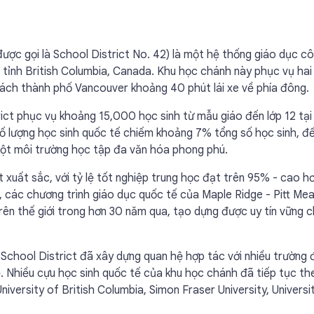
ược gọi là School District No. 42) là một hệ thống giáo dục c
ại tỉnh British Columbia, Canada. Khu học chánh này phục vụ hai
ách thành phố Vancouver khoảng 40 phút lái xe về phía đông.
ict phục vụ khoảng 15,000 học sinh từ mẫu giáo đến lớp 12 tại
số lượng học sinh quốc tế chiếm khoảng 7% tổng số học sinh, đ
 một môi trường học tập đa văn hóa phong phú.
 xuất sắc, với tỷ lệ tốt nghiệp trung học đạt trên 95% - cao h
t, các chương trình giáo dục quốc tế của Maple Ridge - Pitt M
trên thế giới trong hơn 30 năm qua, tạo dựng được uy tín vững 
School District đã xây dựng quan hệ hợp tác với nhiều trường 
. Nhiều cựu học sinh quốc tế của khu học chánh đã tiếp tục th
versity of British Columbia, Simon Fraser University, Universi