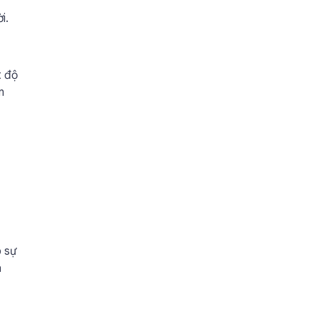
i.
t độ
n
p sự
h