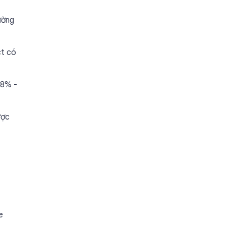
ường
ct có
98% -
ược
e