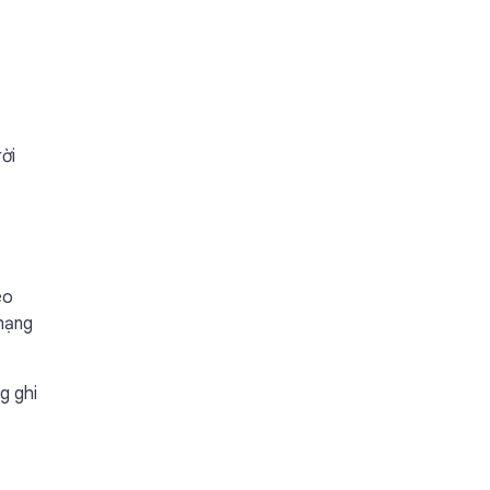
ời
eo
 hạng
g ghi