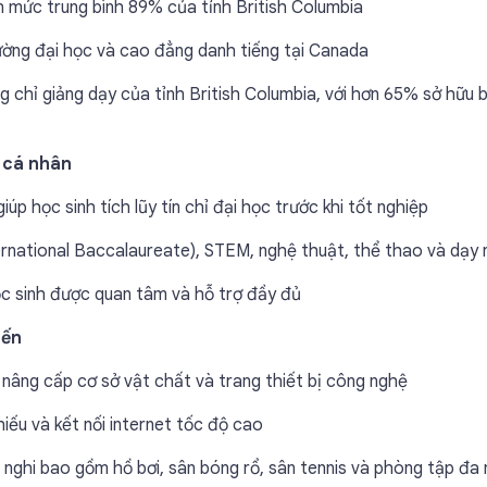
n mức trung bình 89% của tỉnh British Columbia
ường đại học và cao đẳng danh tiếng tại Canada
 chỉ giảng dạy của tỉnh British Columbia, với hơn 65% sở hữu 
 cá nhân
 học sinh tích lũy tín chỉ đại học trước khi tốt nghiệp
ernational Baccalaureate), STEM, nghệ thuật, thể thao và dạy
học sinh được quan tâm và hỗ trợ đầy đủ
iến
nâng cấp cơ sở vật chất và trang thiết bị công nghệ
iếu và kết nối internet tốc độ cao
n nghi bao gồm hồ bơi, sân bóng rổ, sân tennis và phòng tập đa