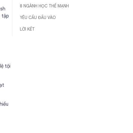
8 NGÀNH HỌC THẾ MẠNH
ish
c tập
YÊU CẦU ĐẦU VÀO
LỜI KẾT
ệ tội
ạt
hiều