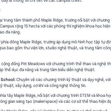
 đây là thông tin chi tiết về các campus chính:
:
ại trung tâm thành phố Maple Ridge, trường nổi bật với chương 
. Campus rộng 15 hecta với các phòng thí nghiệm khoa học hiện 
hao đa năng.
phía đông Maple Ridge, trường áp dụng mô hình học tập tự đị
pus bao gồm thư viện lớn, studio nghệ thuật, và trung tâm côn
cộng đồng Pitt Meadows với chương trình thể thao và nghệ t
 thể dục đa năng và trung tâm biểu diễn nghệ thuật.
 School:
Chuyên về các chương trình kỹ thuật và dạy nghề, với
ỹ thuật, xây dựng, cơ khí và công nghệ thông tin.
phía tây Maple Ridge, nổi bật với chương trình STEM và khoa h
ông gian sáng tạo (makerspace) và các cơ sở thể thao hiện đạ