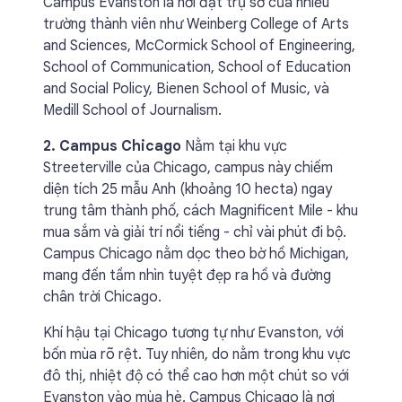
Campus Evanston là nơi đặt trụ sở của nhiều
trường thành viên như Weinberg College of Arts
and Sciences, McCormick School of Engineering,
School of Communication, School of Education
and Social Policy, Bienen School of Music, và
Medill School of Journalism.
2. Campus Chicago
Nằm tại khu vực
Streeterville của Chicago, campus này chiếm
diện tích 25 mẫu Anh (khoảng 10 hecta) ngay
trung tâm thành phố, cách Magnificent Mile - khu
mua sắm và giải trí nổi tiếng - chỉ vài phút đi bộ.
Campus Chicago nằm dọc theo bờ hồ Michigan,
mang đến tầm nhìn tuyệt đẹp ra hồ và đường
chân trời Chicago.
Khí hậu tại Chicago tương tự như Evanston, với
bốn mùa rõ rệt. Tuy nhiên, do nằm trong khu vực
đô thị, nhiệt độ có thể cao hơn một chút so với
Evanston vào mùa hè. Campus Chicago là nơi