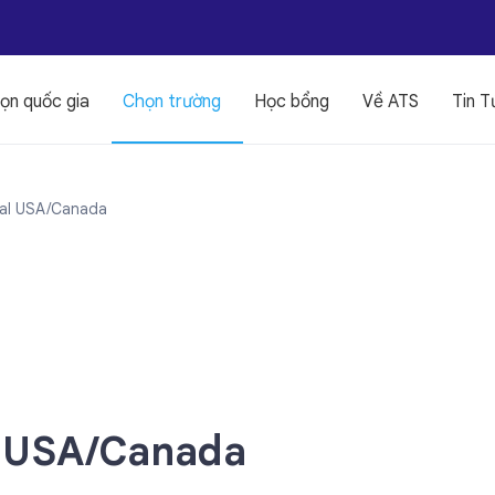
ọn quốc gia
Chọn trường
Học bổng
Về ATS
Tin T
onal USA/Canada
l USA/Canada