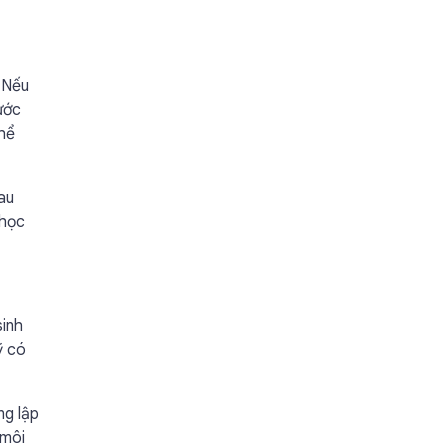
. Nếu
ước
thể
au
 học
sinh
ỹ có
ng lập
 môi