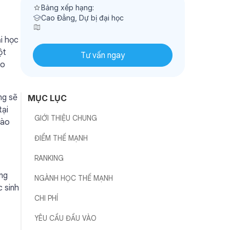
Bảng xếp hạng:
Cao Đẳng, Dự bị đại học
i học
ột
Tư vấn ngay
ho
ng sẽ
MỤC LỤC
tại
GIỚI THIỆU CHUNG
vào
ĐIỂM THẾ MẠNH
RANKING
àng
NGÀNH HỌC THẾ MẠNH
c sinh
CHI PHÍ
YÊU CẦU ĐẦU VÀO