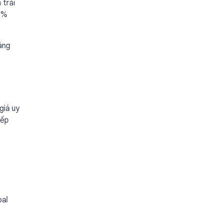
 trải
74%
áng
giá uy
xếp
bal