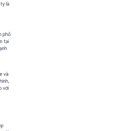
ty là
h phố
m tại
mạnh
fe và
hính,
p với
ép