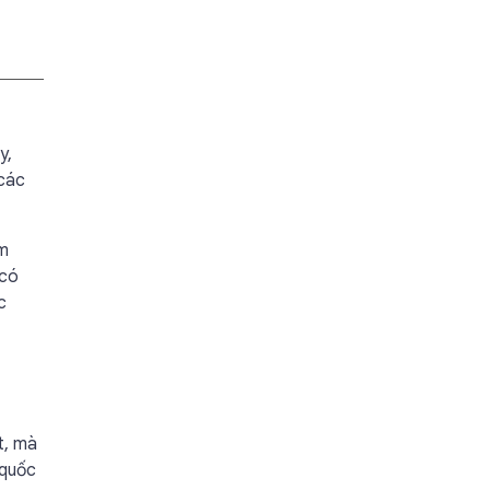
y,
 các
ăm
 có
c
t, mà
 quốc