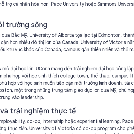
 hỗ trợ cá nhân hóa hơn, Pace University hoặc Simmons Universi
ôi trường sống
u của Bắc Mỹ. University of Alberta tọa lạc tại Edmonton, thàn
p cận hơn nhiều đô thị lớn của Canada. University of Victoria nằ
 nhiều khu vực khác của Canada, campus gần thiên nhiên và thế 
y mô đại học lớn. UConn mang đến trải nghiệm đại học công lập
n phù hợp với học sinh thích college town, thể thao, campus li
phù hợp với học sinh muốn tiếp cận môi trường kinh doanh, tài c
oston, một trong những trung tâm giáo dục lớn của Mỹ, phù hợ
trung vào leadership.
và trải nghiệm thực tế
loyability, co-op, internship hoặc experiential learning. Pace
 hướng thực tiễn. University of Victoria có co-op program cho ph