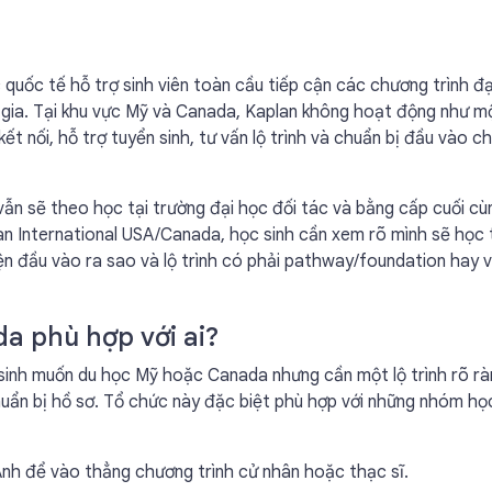
 quốc tế hỗ trợ sinh viên toàn cầu tiếp cận các chương trình đạ
c gia. Tại khu vực Mỹ và Canada, Kaplan không hoạt động như m
t nối, hỗ trợ tuyển sinh, tư vấn lộ trình và chuẩn bị đầu vào c
 vẫn sẽ theo học tại trường đại học đối tác và bằng cấp cuối cù
lan International USA/Canada, học sinh cần xem rõ mình sẽ học 
ện đầu vào ra sao và lộ trình có phải pathway/foundation hay 
a phù hợp với ai?
sinh muốn du học Mỹ hoặc Canada nhưng cần một lộ trình rõ r
huẩn bị hồ sơ. Tổ chức này đặc biệt phù hợp với những nhóm họ
 Anh để vào thẳng chương trình cử nhân hoặc thạc sĩ.