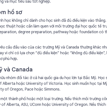
ng và mục tiêu sau tốt nghiệp.
óm hồ sơ
rình học không chỉ dành cho học sinh đã đủ điều kiện vào thẳng
học thuật hoặc cần làm quen với môi trường đại học quốc tế tr
 preparation, degree preparation, pathway hoặc foundation có 
vì yêu cầu đầu vào của các trường Mỹ và Canada thường khác nh
y vì chỉ có lựa chọn “đủ điều kiện” hoặc “không đủ điều kiện”,
sơ phù hợp.
Mỹ và Canada
hữu nhóm đối tác ở cả hai quốc gia du học lớn tại Bắc Mỹ. Học 
 Alberta hoặc University of Victoria. Học sinh muốn học tại M
sity of Oregon, Pace hoặc Simmons.
o một thành phố hoặc một loại trường. Nếu thích môi trường cô
ty of Alberta, ASU, UConn hoặc University of Oregon. Nếu thích