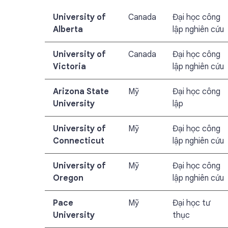
University of
Canada
Đại học công
Alberta
lập nghiên cứu
University of
Canada
Đại học công
Victoria
lập nghiên cứu
Arizona State
Mỹ
Đại học công
University
lập
University of
Mỹ
Đại học công
Connecticut
lập nghiên cứu
University of
Mỹ
Đại học công
Oregon
lập nghiên cứu
Pace
Mỹ
Đại học tư
University
thục