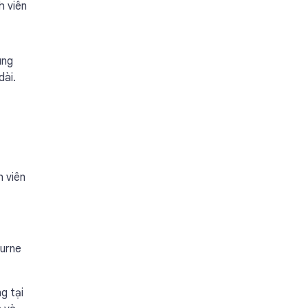
h viên
ùng
dài.
h viên
ourne
g tại