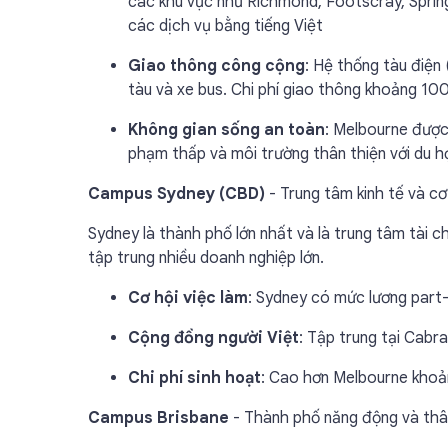
các khu vực như Richmond, Footscray, Spring
các dịch vụ bằng tiếng Việt
Giao thông công cộng
: Hệ thống tàu điện
tàu và xe bus. Chi phí giao thông khoảng 10
Không gian sống an toàn
: Melbourne được 
phạm thấp và môi trường thân thiện với du h
Campus Sydney (CBD)
- Trung tâm kinh tế và cơ
Sydney là thành phố lớn nhất và là trung tâm tài 
tập trung nhiều doanh nghiệp lớn.
Cơ hội việc làm
: Sydney có mức lương par
Cộng đồng người Việt
: Tập trung tại Cab
Chi phí sinh hoạt
: Cao hơn Melbourne khoả
Campus Brisbane
- Thành phố năng động và thâ