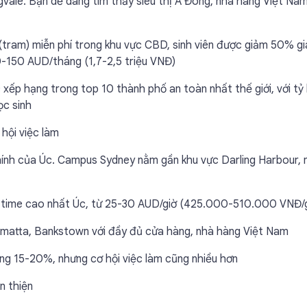
vale. Bạn dễ dàng tìm thấy siêu thị Á Đông, nhà hàng Việt Na
 (tram) miễn phí trong khu vực CBD, sinh viên được giảm 50% gi
0-150 AUD/tháng (1,7-2,5 triệu VNĐ)
xếp hạng trong top 10 thành phố an toàn nhất thế giới, với tỷ l
ọc sinh
 hội việc làm
chính của Úc. Campus Sydney nằm gần khu vực Darling Harbour, 
t-time cao nhất Úc, từ 25-30 AUD/giờ (425.000-510.000 VNĐ/g
ramatta, Bankstown với đầy đủ cửa hàng, nhà hàng Việt Nam
ng 15-20%, nhưng cơ hội việc làm cũng nhiều hơn
n thiện