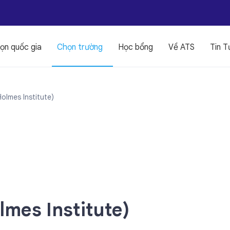
ọn quốc gia
Chọn trường
Học bổng
Về ATS
Tin T
Holmes Institute)
lmes Institute)