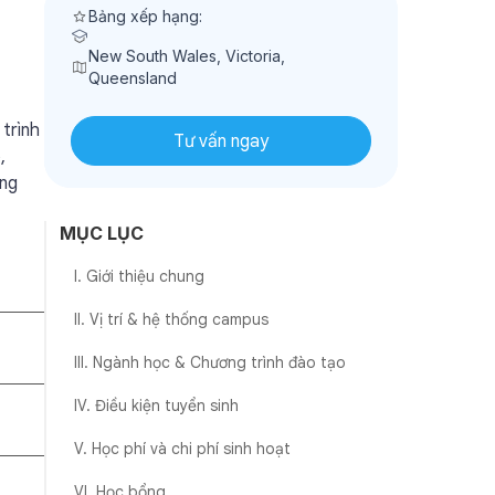
Bảng xếp hạng:
New South Wales, Victoria,
Queensland
trình
Tư vấn ngay
,
ợng
MỤC LỤC
I. Giới thiệu chung
II. Vị trí & hệ thống campus
III. Ngành học & Chương trình đào tạo
IV. Điều kiện tuyển sinh
V. Học phí và chi phí sinh hoạt
VI. Học bổng