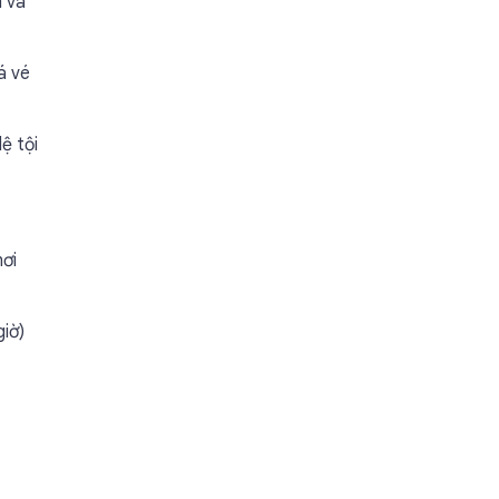
m và
á vé
ệ tội
nơi
iờ)