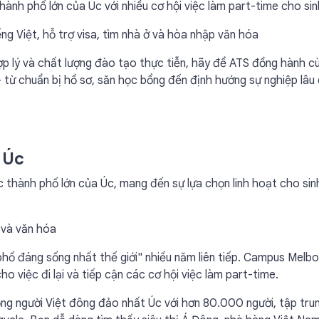
ành phố lớn của Úc với nhiều cơ hội việc làm part-time cho sin
iếng Việt, hỗ trợ visa, tìm nhà ở và hòa nhập văn hóa
ợp lý và chất lượng đào tạo thực tiễn, hãy để ATS đồng hành c
 từ chuẩn bị hồ sơ, săn học bổng đến định hướng sự nghiệp lâu 
 Úc
 thành phố lớn của Úc, mang đến sự lựa chọn linh hoạt cho sin
 và văn hóa
phố đáng sống nhất thế giới" nhiều năm liên tiếp. Campus Melb
 việc đi lại và tiếp cận các cơ hội việc làm part-time.
ng người Việt đông đảo nhất Úc với hơn 80.000 người, tập trun