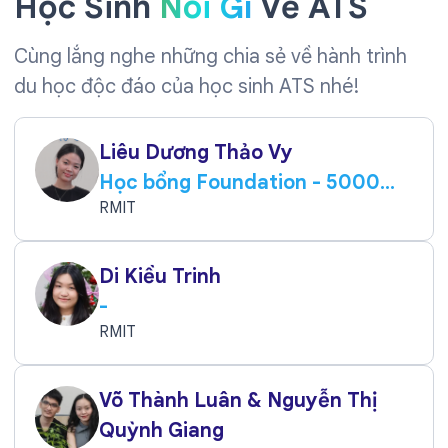
Học Sinh
Nói Gì
Về ATS
Cùng lắng nghe những chia sẻ về hành trình
du học độc đáo của học sinh ATS nhé!
Liêu Dương Thảo Vy
Học bổng Foundation - 5000
AUD
RMIT
Di Kiều Trinh
-
RMIT
Võ Thành Luân & Nguyễn Thị
Quỳnh Giang