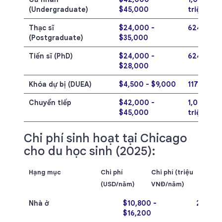
(Undergraduate)
$45,000
triệu
Thạc sĩ
$24,000 -
624 - 910
(Postgraduate)
$35,000
Tiến sĩ (PhD)
$24,000 -
624 - 728
$28,000
Khóa dự bị (DUEA)
$4,500 - $9,000
117 - 234 
Chuyển tiếp
$42,000 -
1,092 - 1,
$45,000
triệu
Chi phí sinh hoạt tại Chicago
cho du học sinh (2025):
Hạng mục
Chi phí
Chi phí (triệu
(USD/năm)
VNĐ/năm)
Nhà ở
$10,800 -
280,8 -
$16,200