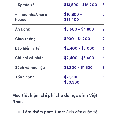
- Ký túc xá
$13,500 - $16,200
351 - 4
- Thuê nhà/share
$10,800 -
280,8 -
house
$14,400
Ăn uống
$3,600 - $4,800
93,6 - 
Giao thông
$900 - $1,200
23,4 - 
Bảo hiểm y tế
$2,400 - $3,000
62,4 - 
Chi phí cá nhân
$2,400 - $3,600
62,4 - 
Sách và học liệu
$1,200 - $1,500
31,2 - 3
Tổng cộng
$21,300 -
553,8 -
$30,300
Mẹo tiết kiệm chi phí cho du học sinh Việt
Nam:
Làm thêm part-time:
Sinh viên quốc tế