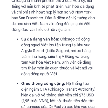
Chicago là thành phố lớn thứ 3 của Hoa Kỳ, nổi
tiếng với nền kinh tế phát triển, văn hóa đa dạng
và chi phí sinh hoạt hợp lý hơn so với New York
hay San Francisco. Đây là điểm đến lý tưởng cho
du học sinh Việt Nam với cộng đồng người Việt
đông đảo và nhiều cơ hội việc làm.
Sự đa dạng văn hóa:
Chicago có cộng
đồng người Việt lớn tập trung tại khu vực
Argyle Street (Little Saigon), nơi có hàng
trăm nhà hàng, siêu thị Á Đông và trung
tâm văn hóa Việt Nam. Sinh viên dễ dàng
tìm thấy món ăn quen thuộc và kết nối với
cộng đồng người Việt
Giao thông công cộng:
Hệ thống tàu
điện ngầm CTA (Chicago Transit Authority)
hiện đại với vé tháng sinh viên chỉ $75 USD
(1,95 triệu VNĐ), kết nối thuận tiện đến tất
cả campus của DePaul và các khu vực quan