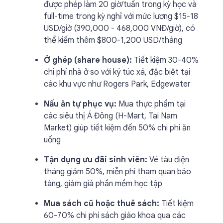
được phép làm 20 giờ/tuần trong kỳ học và
full-time trong kỳ nghỉ với mức lương $15-18
USD/giờ (390,000 - 468,000 VNĐ/giờ), có
thể kiếm thêm $800-1,200 USD/tháng
Ở ghép (share house):
Tiết kiệm 30-40%
chi phí nhà ở so với ký túc xá, đặc biệt tại
các khu vực như Rogers Park, Edgewater
Nấu ăn tự phục vụ:
Mua thực phẩm tại
các siêu thị Á Đông (H-Mart, Tai Nam
Market) giúp tiết kiệm đến 50% chi phí ăn
uống
Tận dụng ưu đãi sinh viên:
Vé tàu điện
tháng giảm 50%, miễn phí tham quan bảo
tàng, giảm giá phần mềm học tập
Mua sách cũ hoặc thuê sách:
Tiết kiệm
60-70% chi phí sách giáo khoa qua các