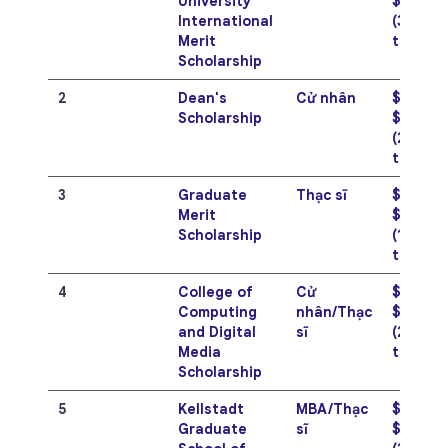
University
$20,00
International
(364 - 
Merit
triệu V
Scholarship
2
Dean's
Cử nhân
$10,000
Scholarship
$16,00
(260 - 
triệu V
3
Graduate
Thạc sĩ
$5,000 
Merit
$12,00
Scholarship
(130 - 3
triệu V
4
College of
Cử
$8,000 
Computing
nhân/Thạc
$15,00
and Digital
sĩ
(208 - 
Media
triệu V
Scholarship
5
Kellstadt
MBA/Thạc
$10,000
Graduate
sĩ
$20,00