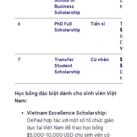
School of
(260 - 
Business
triệu V
Scholarship
6
PhD Full
Tiến sĩ
Toàn ph
Scholarship
$30,00
USD/nă
(780 tri
VNĐ)
7
Transfer
Cử nhân
$8,000 
Student
$14,00
Scholarship
(208 - 
triệu V
Học bổng đặc biệt dành cho sinh viên Việt
Nam:
Vietnam Excellence Scholarship:
DePaul hợp tác với một số tổ chức giáo
dục tại Việt Nam để trao học bổng
$5,000-10,000 USD cho sinh viên có