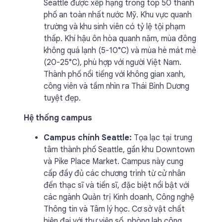
Seattle được xếp hạng trong top 50 thành
phố an toàn nhất nước Mỹ. Khu vực quanh
trường và khu sinh viên có tỷ lệ tội phạm
thấp. Khí hậu ôn hòa quanh năm, mùa đông
không quá lạnh (5-10°C) và mùa hè mát mẻ
(20-25°C), phù hợp với người Việt Nam.
Thành phố nổi tiếng với không gian xanh,
công viên và tầm nhìn ra Thái Bình Dương
tuyệt đẹp.
Hệ thống campus
Campus chính Seattle:
Tọa lạc tại trung
tâm thành phố Seattle, gần khu Downtown
và Pike Place Market. Campus này cung
cấp đầy đủ các chương trình từ cử nhân
đến thạc sĩ và tiến sĩ, đặc biệt nổi bật với
các ngành Quản trị Kinh doanh, Công nghệ
Thông tin và Tâm lý học. Cơ sở vật chất
hiện đại với thư viện số, phòng lab công