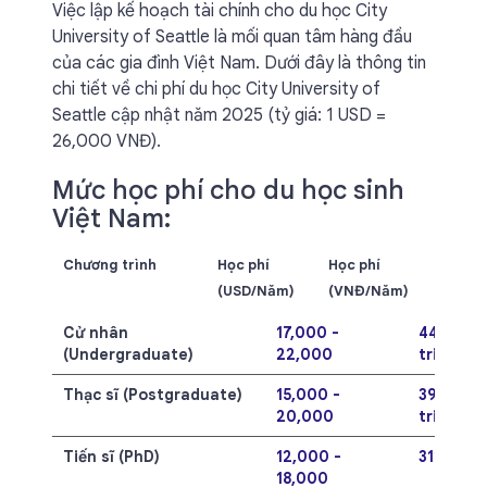
Việc lập kế hoạch tài chính cho du học City
University of Seattle là mối quan tâm hàng đầu
của các gia đình Việt Nam. Dưới đây là thông tin
chi tiết về chi phí du học City University of
Seattle cập nhật năm 2025 (tỷ giá: 1 USD =
26,000 VNĐ).
Mức học phí cho du học sinh
Việt Nam:
Chương trình
Học phí
Học phí
(USD/Năm)
(VNĐ/Năm)
Cử nhân
17,000 -
442 - 57
(Undergraduate)
22,000
triệu
Thạc sĩ (Postgraduate)
15,000 -
390 - 52
20,000
triệu
Tiến sĩ (PhD)
12,000 -
312 - 468
18,000