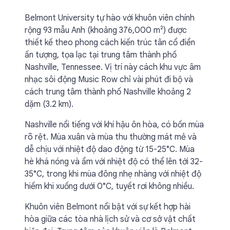
Belmont University tự hào với khuôn viên chính
rộng 93 mẫu Anh (khoảng 376,000 m²) được
thiết kế theo phong cách kiến trúc tân cổ điển
ấn tượng, tọa lạc tại trung tâm thành phố
Nashville, Tennessee. Vị trí này cách khu vực âm
nhạc sôi động Music Row chỉ vài phút đi bộ và
cách trung tâm thành phố Nashville khoảng 2
dặm (3.2 km).
Nashville nổi tiếng với khí hậu ôn hòa, có bốn mùa
rõ rệt. Mùa xuân và mùa thu thường mát mẻ và
dễ chịu với nhiệt độ dao động từ 15-25°C. Mùa
hè khá nóng và ẩm với nhiệt độ có thể lên tới 32-
35°C, trong khi mùa đông nhẹ nhàng với nhiệt độ
hiếm khi xuống dưới 0°C, tuyết rơi không nhiều.
Khuôn viên Belmont nổi bật với sự kết hợp hài
hòa giữa các tòa nhà lịch sử và cơ sở vật chất