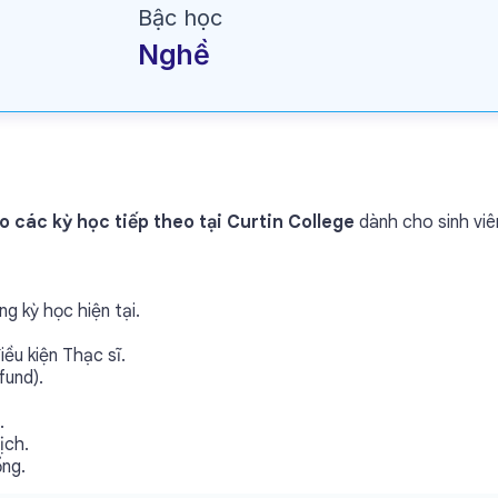
Bậc học
Nghề
 các kỳ học tiếp theo tại Curtin College
dành cho sinh viê
g kỳ học hiện tại.
ều kiện Thạc sĩ.
fund).
.
ịch.
ổng.