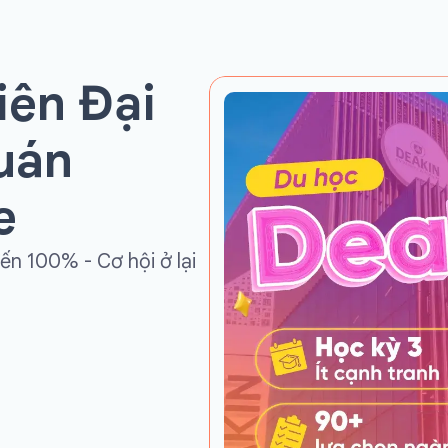
iên Đại
uán
e
ến 100% - Cơ hội ở lại