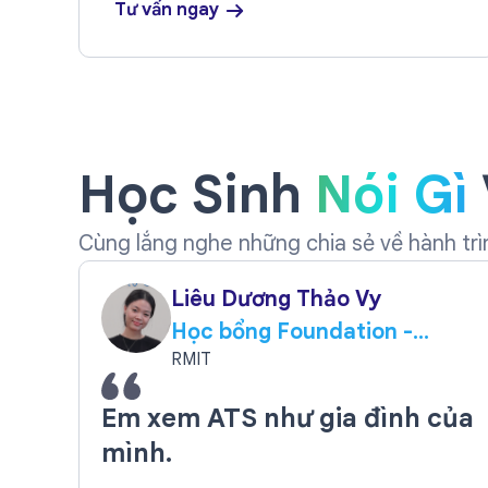
Tư vấn ngay
Học Sinh
Nói Gì
Cùng lắng nghe những chia sẻ về hành tr
Liêu Dương Thảo Vy
Học bổng Foundation -
5000 AUD
RMIT
Em xem ATS như gia đình của
mình.