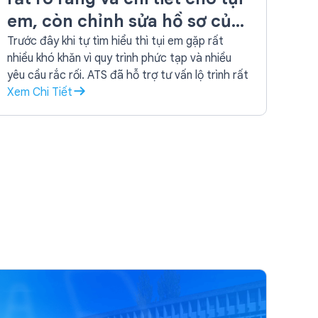
em, còn chỉnh sửa hồ sơ của
em sao cho tốt nhất nữa
Trước đây khi tự tìm hiểu thì tụi em gặp rất
nhiều khó khăn vì quy trình phức tạp và nhiều
yêu cầu rắc rối. ATS đã hỗ trợ tư vấn lộ trình rất
rõ ràng và chi tiết cho tụi em, còn chỉnh sửa hồ
Xem Chi Tiết
sơ của em sao cho tốt nhất nữa