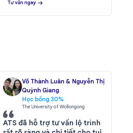
Tư vấn ngay
Võ Thành Luân & Nguyễn Thị
Quỳnh Giang
Học bổng 30%
The University of Wollongong
ATS đã hỗ trợ tư vấn lộ trình
rất rõ ràng và chi tiết cho tụi