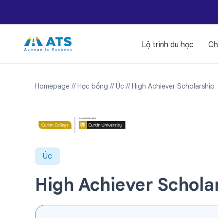
Lộ trình du học
Ch
Homepage
// Học bổng
// Úc
// High Achiever Scholarship
Úc
High Achiever Schola