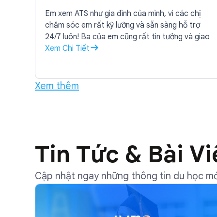
Em xem ATS như gia đình của mình, vì các chị
chăm sóc em rất kỹ lưỡng và sẵn sàng hỗ trợ
24/7 luôn! Ba của em cũng rất tin tưởng và giao
phó hoàn toàn hồ sơ của em cho ATS hỗ trợ.
Xem Chi Tiết
Xem thêm
Tin Tức & Bài Vi
Cập nhật ngay những thông tin du học mới