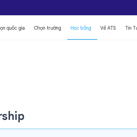
ọn quốc gia
Chọn trường
Học bổng
Về ATS
Tin T
rship