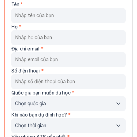
Tên
*
Họ
*
Địa chỉ email
*
Số điện thoại
*
Quốc gia bạn muốn du học
*
Khi nào bạn dự định học?
*
Văn phòng ATS gần nhất
*