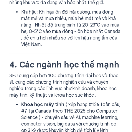
những khu vực đa dạng văn hóa nhất thế giới.
Khí hậu: Khí hậu ôn đới hải dương, mùa đông
mát mẻ và mưa nhiều, mùa hè mát mẻ và khá
nắng . Nhiệt độ trung bình từ 20-23°C vào mùa
hè, 0-5°C vào mùa đông - ôn hòa nhất Canada
, dễ chịu hơn nhiều so với khí hậu nóng ẩm của
Việt Nam.
4. Các ngành học thế mạnh
SFU cung cấp hơn 100 chương trình đại học và thạc
sĩ, cùng các chương trình nghiên cứu và chuyên
nghiệp trong các lĩnh vực như kinh doanh, khoa học
máy tính, kỹ thuật và khoa học sức khỏe .
Khoa học máy tính
( xếp hạng #126 toàn cầu,
#7 tại Canada theo THE 2025 cho Computer
Science ) - chuyên sâu về AI, machine learning,
computer vision, big data với chương trình co-
op 3 kỳ được khuyến khích để tích lũy kinh