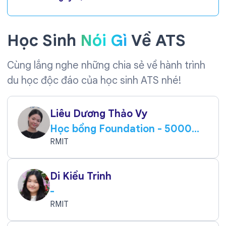
Học Sinh
Nói Gì
Về ATS
Cùng lắng nghe những chia sẻ về hành trình
du học độc đáo của học sinh ATS nhé!
Liêu Dương Thảo Vy
Học bổng Foundation - 5000
AUD
RMIT
Di Kiều Trinh
-
RMIT