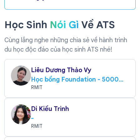
Học Sinh
Nói Gì
Về ATS
Cùng lắng nghe những chia sẻ về hành trình
du học độc đáo của học sinh ATS nhé!
Liêu Dương Thảo Vy
Học bổng Foundation - 5000
AUD
RMIT
Di Kiều Trinh
-
RMIT