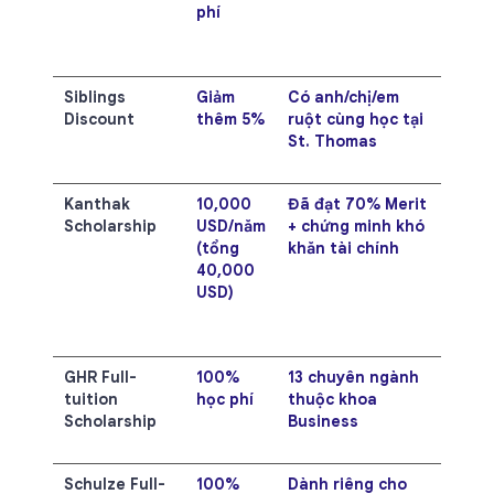
phí
USD/
nếu đ
70%
Siblings
Giảm
Có anh/chị/em
Cộng
Discount
thêm 5%
ruột cùng học tại
tối đ
St. Thomas
70% 
phí
Kanthak
10,000
Đã đạt 70% Merit
Học p
Scholarship
USD/năm
+ chứng minh khó
còn lạ
(tổng
khăn tài chính
~6,4
40,000
USD/
USD)
nếu n
đủ cả
và Ka
GHR Full-
100%
13 chuyên ngành
10 su
tuition
học phí
thuộc khoa
toàn 
Scholarship
Business
cạnh 
cao
Schulze Full-
100%
Dành riêng cho
10 su