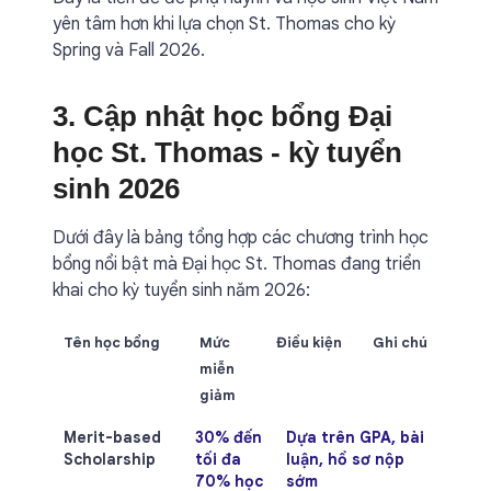
yên tâm hơn khi lựa chọn St. Thomas cho kỳ
Spring và Fall 2026.
3. Cập nhật học bổng Đại
học St. Thomas - kỳ tuyển
sinh 2026
Dưới đây là bảng tổng hợp các chương trình học
bổng nổi bật mà Đại học St. Thomas đang triển
khai cho kỳ tuyển sinh năm 2026:
Tên học bổng
Mức
Điều kiện
Ghi chú
miễn
giảm
Merit-based
30% đến
Dựa trên GPA, bài
Học p
Scholarship
tối đa
luận, hồ sơ nộp
còn lạ
70% học
sớm
~16,4