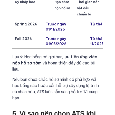
Kỳ nhập học
Hạn chót
Thời gian nên
nộp hồ sơ
bắt đầu
chuẩn bị
Spring 2026
Trước ngày
Từ tháng 7-8
01/11/2025
Fall 2026
Trước ngày
Từ tháng 10-
01/03/2026
11/2025
Lưu ý: Học bổng có giới hạn,
ưu tiên ứng viên
nộp hồ sơ sớm
và hoàn thiện đầy đủ các tài
liệu.
Nếu bạn chưa chắc hồ sơ mình có phù hợp với
học bổng nào hoặc cần hỗ trợ xây dựng lộ trình
cá nhân hóa, ATS luôn sẵn sàng hỗ trợ 1:1 cùng
bạn.
5. Vì sao nên chọn ATS khi