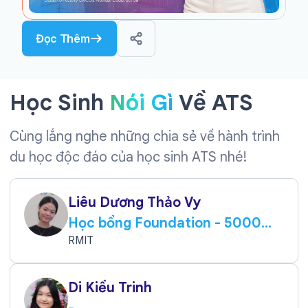
Đọc Thêm
Học Sinh
Nói Gì
Về ATS
Cùng lắng nghe những chia sẻ về hành trình
du học độc đáo của học sinh ATS nhé!
Liêu Dương Thảo Vy
Học bổng Foundation - 5000
AUD
RMIT
Di Kiều Trinh