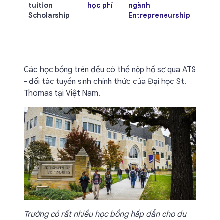
tuition
học phí
ngành
toàn 
Scholarship
Entrepreneurship
có
ment
từ do
nhân
Các học bổng trên đều có thể nộp hồ sơ qua ATS
- đối tác tuyển sinh chính thức của Đại học St.
Thomas tại Việt Nam.
Trường có rất nhiều học bổng hấp dẫn cho du