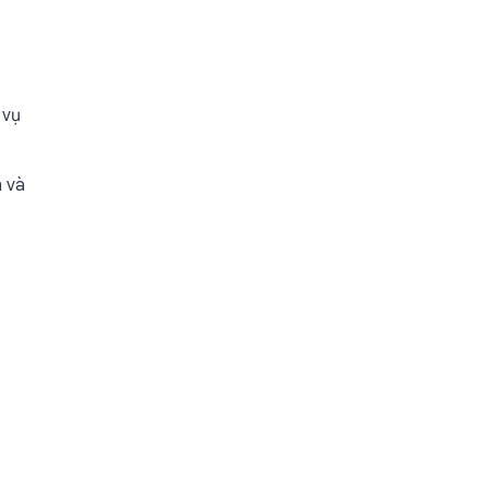
 vụ
h và