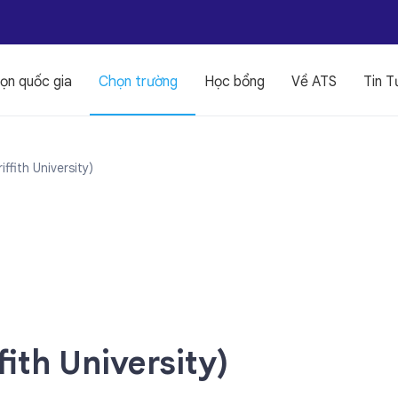
ọn quốc gia
Chọn trường
Học bổng
Về ATS
Tin T
riffith University)
fith University)