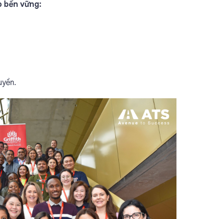
 bền vững:
uyền.