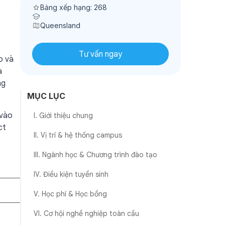
Bảng xếp hạng: 268
Queensland
Tư vấn ngay
o và
a
ng
MỤC LỤC
 vào
I. Giới thiệu chung
ct
II. Vị trí & hệ thống campus
III. Ngành học & Chương trình đào tạo
IV. Điều kiện tuyển sinh
V. Học phí & Học bổng
VI. Cơ hội nghề nghiệp toàn cầu