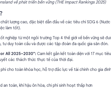
ueensland về phát triển bền vững (THE Impact Rankings 2025)
?
hất lượng cao, đặc biệt dẫn đầu về các tiêu chí SDG 6 (Nước
ệc làm tốt).
tốt nghiệp từ một ngôi trường Top 4 thế giới về bền vững sẽ đư
m, tư duy toàn cầu và được các tập đoàn đa quốc gia săn đón.
For All 2025–2030":
Cam kết gắn kết toàn diện với 17 mục tiê
quyết các thách thức thực tế của thời đại.
phí cho toàn khóa học, hỗ trợ đắc lực về tài chính cho gia đình
an toàn, khí hậu ôn hòa, chi phí sinh hoạt thấp hơn