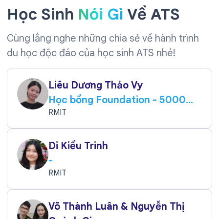
Học Sinh
Nói Gì
Về ATS
Cùng lắng nghe những chia sẻ về hành trình
du học độc đáo của học sinh ATS nhé!
Liêu Dương Thảo Vy
Học bổng Foundation - 5000
AUD
RMIT
Di Kiều Trinh
-
RMIT
Võ Thành Luân & Nguyễn Thị