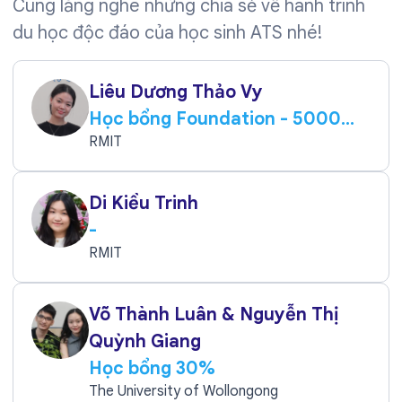
Cùng lắng nghe những chia sẻ về hành trình
du học độc đáo của học sinh ATS nhé!
Liêu Dương Thảo Vy
Học bổng Foundation - 5000
AUD
RMIT
Di Kiều Trinh
-
RMIT
Võ Thành Luân & Nguyễn Thị
Quỳnh Giang
Học bổng 30%
The University of Wollongong