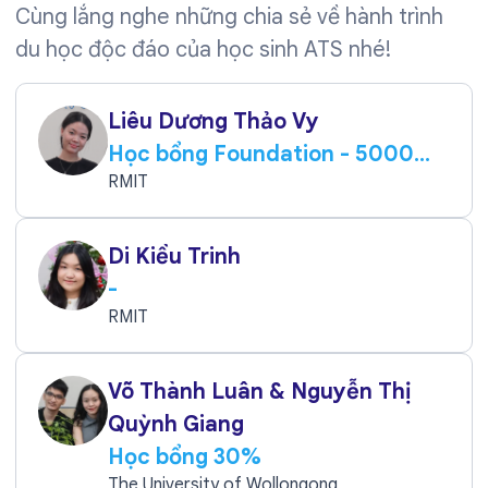
Cùng lắng nghe những chia sẻ về hành trình
du học độc đáo của học sinh ATS nhé!
Liêu Dương Thảo Vy
Học bổng Foundation - 5000
AUD
RMIT
Di Kiều Trinh
-
RMIT
Võ Thành Luân & Nguyễn Thị
Quỳnh Giang
Học bổng 30%
The University of Wollongong