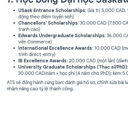
USask Entrance Scholarships
: Giá trị 5.000 CAD,
động theo điểm tuyển sinh)
Chancellors' Scholarships
: 30.000 CAD (7.500 CAD
tranh cao)
Edwards Undergraduate Scholarships
: 36.000 C
viên Commerce)
International Excellence Awards
: 10.000 CAD (mộ
trình direct-entry)
IB Excellence Awards
: 20.000 CAD (một lần) (dành
University Graduate Scholarships (Thạc sĩ/PhD)
30.000 CAD/năm + học phí (4 năm cho PhD); kèm 5.0
ATS sẽ đồng hành cùng bạn: đánh giá hồ sơ, chỉnh sửa bài lu
nhằm nâng cao tỷ lệ thành công.