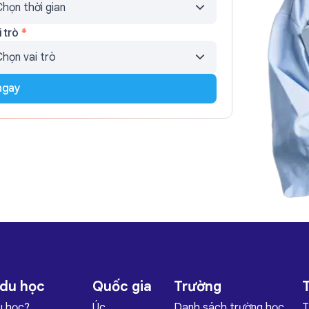
i trò
*
ngay
 du học
Quốc gia
Trường
T
u học?
Úc
Danh sách trường học
T