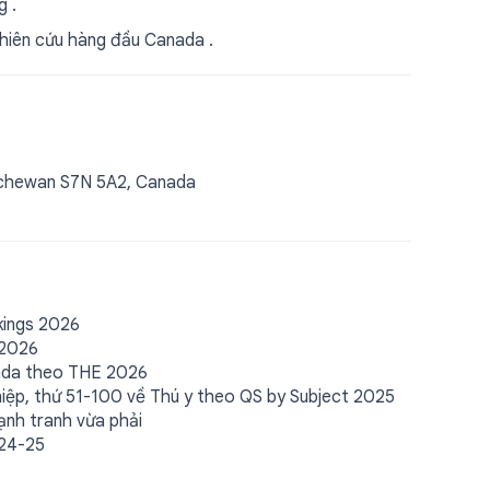
g .
hiên cứu hàng đầu Canada .
atchewan S7N 5A2, Canada
kings 2026
 2026
nada theo THE 2026
iệp, thứ 51-100 về Thú y theo QS by Subject 2025
ạnh tranh vừa phải
024-25