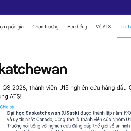
ọn quốc gia
Chọn trường
Học bổng
Về ATS
Tin T
skatchewan
 QS 2026, thành viên U15 nghiên cứu hàng đầu 
ùng ATS!
Chia sẻ
Đại học Saskatchewan (USask)
được thành lập năm 1907,
và uy tín nhất Canada, đồng thời là thành viên của Nhóm U1
Trường nổi tiếng với nghiên cứu đẳng cấp thế giới về an nin