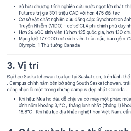
Sở hữu chương trình nghiên cứu nước ngọt lớn nhất thế
Futures trị giá 301 triệu CAD với hơn 475 đối tác
Cơ sở vật chất nghiên cứu đẳng cấp: Synchrotron án
Truyền Nhiễm (VIDO) - cơ sở CL4 phi chính phủ duy n
Hơn 26.600 sinh viên từ hơn 125 quốc gia, hơn 130 ch
Mạng lưới 177.000 cựu sinh viên toàn cầu, bao gồm 72
Olympic, 1 Thủ tướng Canada
3. Vị trí
Đại học Saskatchewan tọa lạc tại Saskatoon, trên lãnh thổ
. Campus chính nằm bên bờ sông South Saskatchewan, trải
công nhận là một trong những campus đẹp nhất Canada .
Khí hậu: Mùa hè dài, dễ chịu và có mây một phần; mùa 
bình năm khoảng 3,1°C , tháng lạnh nhất (tháng 1) kh
18,8°C . Khí hậu lục địa khắc nghiệt hơn Việt Nam, c