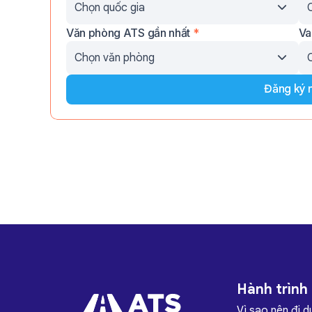
Văn phòng ATS gần nhất
*
Va
Đăng ký 
Hành trình
Vì sao nên đi d