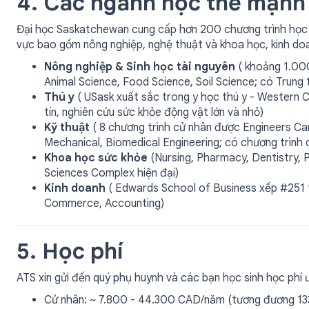
4. Các ngành học thế mạnh
Đại học Saskatchewan cung cấp hơn 200 chương trình học th
vực bao gồm nông nghiệp, nghệ thuật và khoa học, kinh doan
Nông nghiệp & Sinh học tài nguyên
( khoảng 1.000
Animal Science, Food Science, Soil Science; có Trung 
Thú y
( USask xuất sắc trong y học thú y - Western C
tín, nghiên cứu sức khỏe động vật lớn và nhỏ)
Kỹ thuật
( 8 chương trình cử nhân được Engineers Cana
Mechanical, Biomedical Engineering; có chương trình
Khoa học sức khỏe
(Nursing, Pharmacy, Dentistry, Ph
Sciences Complex hiện đại)
Kinh doanh
( Edwards School of Business xếp #251 
Commerce, Accounting)
5. Học phí
ATS xin gửi đến quý phụ huynh và các bạn học sinh học phí 
Cử nhân: ~ 7.800 - 44.300 CAD/năm (tương đương 133