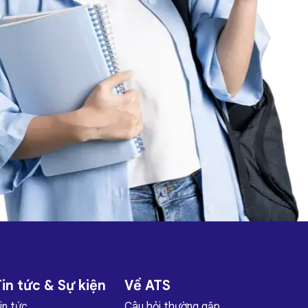
in tức & Sự kiện
Về ATS
in tức
Câu hỏi thường gặp