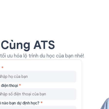
Cùng ATS
ối ưu hóa lộ trình du học của bạn nhé!
ọ
*
 điện thoại
*
i nào bạn dự định học?
*