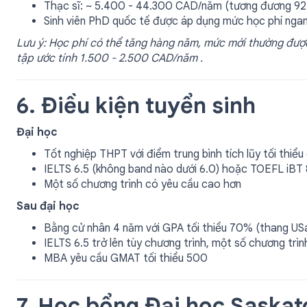
Thạc sĩ: ~ 5.400 - 44.300 CAD/năm (tương đương 92 
Sinh viên PhD quốc tế được áp dụng mức học phí ngang
Lưu ý: Học phí có thể tăng hàng năm, mức mới thường được
tập ước tính 1.500 - 2.500 CAD/năm .
6. Điều kiện tuyển sinh
Đại học
Tốt nghiệp THPT với điểm trung bình tích lũy tối thiể
IELTS 6.5 (không band nào dưới 6.0) hoặc TOEFL iBT 
Một số chương trình có yêu cầu cao hơn
Sau đại học
Bằng cử nhân 4 năm với GPA tối thiểu 70% (thang USa
IELTS 6.5 trở lên tùy chương trình, một số chương trì
MBA yêu cầu GMAT tối thiểu 500
7. Học bổng Đại học Saska