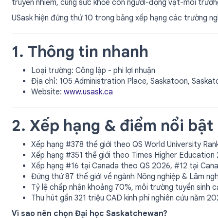
truyền nhiễm, cùng sức khỏe con người-động vật-môi trườn
USask hiện đứng thứ 10 trong bảng xếp hạng các trường ng
1. Thông tin nhanh
Loại trường: Công lập - phi lợi nhuận
Địa chỉ: 105 Administration Place, Saskatoon, Sask
Website:
www.usask.ca
2. Xếp hạng & điểm nổi bật
Xếp hạng #378 thế giới theo QS World University Ran
Xếp hạng #351 thế giới theo Times Higher Education
Xếp hạng #16 tại Canada theo QS 2026, #12 tại Ca
Đứng thứ 87 thế giới về ngành Nông nghiệp & Lâm ngh
Tỷ lệ chấp nhận khoảng 70%, môi trường tuyển sinh c
Thu hút gần 321 triệu CAD kinh phí nghiên cứu năm 2
Vì sao nên chọn Đại học Saskatchewan?