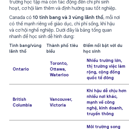
trường học tập mà còn tác động đến chi phí sinh
hoạt, cơ hội làm thêm và định hướng sau tốt nghiệp.
Canada có
10 tỉnh bang và 3 vùng lãnh thổ
, mỗi nơi
có thế mạnh riêng về giáo dục, chi phí sống, khí hậu
và cơ hội nghề nghiệp. Dưới đây là bảng tổng quan
nhanh để học sinh dễ hình dung:
Tỉnh bang/vùng
Thành phố tiêu
Điểm nổi bật với du
lãnh thổ
biểu
học sinh
Nhiều trường lớn,
Toronto,
thị trường việc làm
Ontario
Ottawa,
rộng, cộng đồng
Waterloo
quốc tế đông
Khí hậu dễ chịu hơn
nhiều nơi khác,
British
Vancouver,
mạnh về công
Columbia
Victoria
nghệ, kinh doanh,
truyền thông
Môi trường song