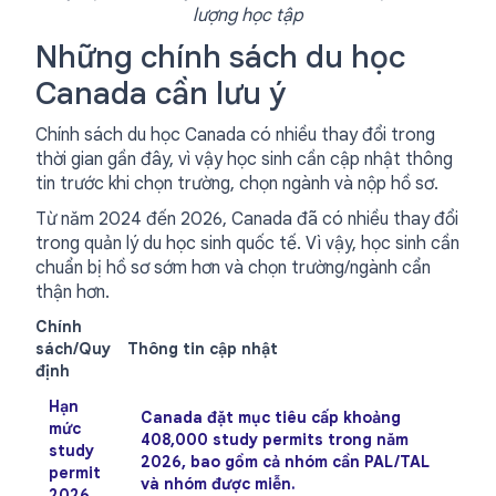
lượng học tập
Những chính sách du học
Canada cần lưu ý
Chính sách du học Canada có nhiều thay đổi trong
thời gian gần đây, vì vậy học sinh cần cập nhật thông
tin trước khi chọn trường, chọn ngành và nộp hồ sơ.
Từ năm 2024 đến 2026, Canada đã có nhiều thay đổi
trong quản lý du học sinh quốc tế. Vì vậy, học sinh cần
chuẩn bị hồ sơ sớm hơn và chọn trường/ngành cẩn
thận hơn.
Chính
sách/Quy
Thông tin cập nhật
định
Hạn
Canada đặt mục tiêu cấp khoảng
mức
408,000 study permits
trong năm
study
2026, bao gồm cả nhóm cần PAL/TAL
permit
và nhóm được miễn.
2026