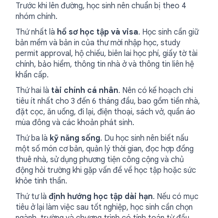
Trước khi lên đường, học sinh nên chuẩn bị theo 4
nhóm chính.
Thứ nhất là
hồ sơ học tập và visa
. Học sinh cần giữ
bản mềm và bản in của thư mời nhập học, study
permit approval, hộ chiếu, biên lai học phí, giấy tờ tài
chính, bảo hiểm, thông tin nhà ở và thông tin liên hệ
khẩn cấp.
Thứ hai là
tài chính cá nhân
. Nên có kế hoạch chi
tiêu ít nhất cho 3 đến 6 tháng đầu, bao gồm tiền nhà,
đặt cọc, ăn uống, đi lại, điện thoại, sách vở, quần áo
mùa đông và các khoản phát sinh.
Thứ ba là
kỹ năng sống
. Du học sinh nên biết nấu
một số món cơ bản, quản lý thời gian, đọc hợp đồng
thuê nhà, sử dụng phương tiện công cộng và chủ
động hỏi trường khi gặp vấn đề về học tập hoặc sức
khỏe tinh thần.
Thứ tư là
định hướng học tập dài hạn
. Nếu có mục
tiêu ở lại làm việc sau tốt nghiệp, học sinh cần chọn
ngành, trường và chương trình có tính toán từ đầu,