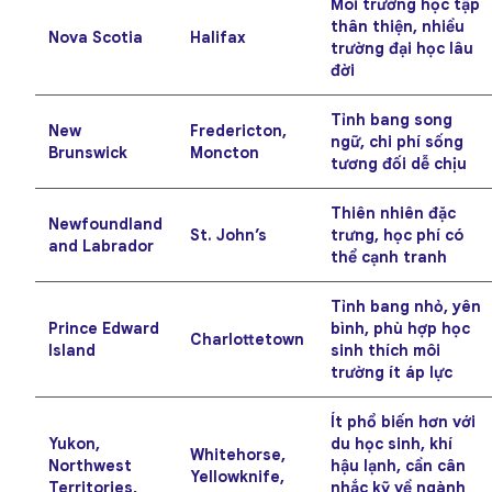
Môi trường học tập
thân thiện, nhiều
Nova Scotia
Halifax
trường đại học lâu
đời
Tỉnh bang song
New
Fredericton,
ngữ, chi phí sống
Brunswick
Moncton
tương đối dễ chịu
Thiên nhiên đặc
Newfoundland
St. John’s
trưng, học phí có
and Labrador
thể cạnh tranh
Tỉnh bang nhỏ, yên
Prince Edward
bình, phù hợp học
Charlottetown
Island
sinh thích môi
trường ít áp lực
Ít phổ biến hơn với
Yukon,
du học sinh, khí
Whitehorse,
Northwest
hậu lạnh, cần cân
Yellowknife,
Territories,
nhắc kỹ về ngành