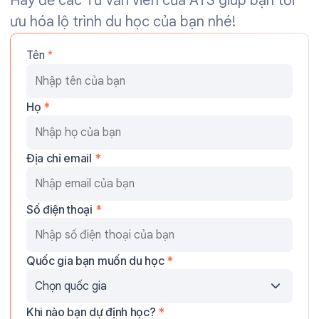
Hãy để các Tư vấn viên của ATS giúp bạn tối
ưu hóa lộ trình du học của bạn nhé!
Tên
*
Họ
*
Địa chỉ email
*
Số điện thoại
*
Quốc gia bạn muốn du học
*
Khi nào bạn dự định học?
*