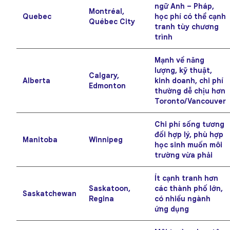
ngữ Anh – Pháp,
Montréal,
Quebec
học phí có thể cạnh
Québec City
tranh tùy chương
trình
Mạnh về năng
lượng, kỹ thuật,
Calgary,
Alberta
kinh doanh, chi phí
Edmonton
thường dễ chịu hơn
Toronto/Vancouver
Chi phí sống tương
đối hợp lý, phù hợp
Manitoba
Winnipeg
học sinh muốn môi
trường vừa phải
Ít cạnh tranh hơn
Saskatoon,
các thành phố lớn,
Saskatchewan
Regina
có nhiều ngành
ứng dụng