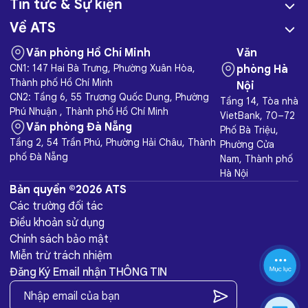
Tin tức & Sự kiện
Về ATS
Văn phòng Hồ Chí Minh
Văn
CN1: 147 Hai Bà Trưng, Phường Xuân Hòa,
phòng Hà
Thành phố Hồ Chí Minh
Nội
CN2: Tầng 6, 55 Trương Quốc Dung, Phường
Tầng 14, Tòa nhà
Phú Nhuận , Thành phố Hồ Chí Minh
VietBank, 70–72
Văn phòng Đà Nẵng
Phố Bà Triệu,
Tầng 2, 54 Trần Phú, Phường Hải Châu, Thành
Phường Cửa
phố Đà Nẵng
Nam, Thành phố
Hà Nội
Bản quyền ©2026 ATS
Các trường đối tác
Điều khoản sử dụng
Chính sách bảo mật
Miễn trừ trách nhiệm
Đăng Ký Email nhận THÔNG TIN