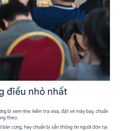
g điều nhỏ nhất
ng bị xem nhẹ: kiểm tra visa, đặt vé máy bay, chuẩn
ang theo.
ờ bản cứng, hay chuẩn bị sẵn thông tin người đón tại