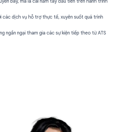
yến bay, mà là cái nắm tay đầu tiên trên hành trình
i các dịch vụ hỗ trợ thực tế, xuyên suốt quá trình
 ngần ngại tham gia các sự kiện tiếp theo từ ATS