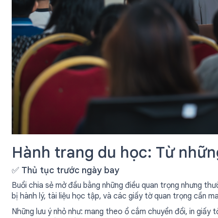
Hành trang du học: Từ nhữn
✅ Thủ tục trước ngày bay
Buổi chia sẻ mở đầu bằng những điều quan trọng nhưng thườ
bị hành lý, tài liệu học tập, và các giấy tờ quan trọng cần m
Những lưu ý nhỏ như: mang theo ổ cắm chuyển đổi, in giấy t