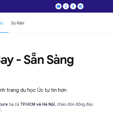
ức
Sự Kiện
Bay - Sẵn Sàng
nh trang du học Úc tự tin hơn
ture
tại cả
TP.HCM và Hà Nội
, chào đón đông đảo
.