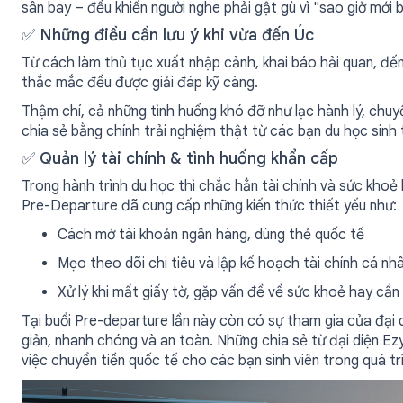
sân bay – đều khiến người nghe phải gật gù vì "sao giờ mới b
✅ Những điều cần lưu ý khi vừa đến Úc
Từ cách làm thủ tục xuất nhập cảnh, khai báo hải quan, đến
thắc mắc đều được giải đáp kỹ càng.
Thậm chí, cả những tình huống khó đỡ như lạc hành lý, chu
chia sẻ bằng chính trải nghiệm thật từ các bạn du học sinh t
✅ Quản lý tài chính & tình huống khẩn cấp
Trong hành trình du học thì chắc hẳn tài chính và sức khoẻ l
Pre-Departure đã cung cấp những kiến thức thiết yếu như:
Cách mở tài khoản ngân hàng, dùng thẻ quốc tế
Mẹo theo dõi chi tiêu và lập kế hoạch tài chính cá nh
Xử lý khi mất giấy tờ, gặp vấn đề về sức khoẻ hay cần
Tại buổi Pre-departure lần này còn có sự tham gia của đại 
giản, nhanh chóng và an toàn. Những chia sẻ từ đại diện Ez
việc chuyển tiền quốc tế cho các bạn sinh viên trong quá tr