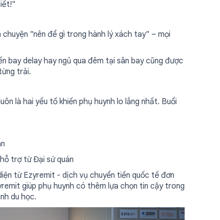
iết!"
 chuyện "nên để gì trong hành lý xách tay" – mọi
yến bay delay hay ngủ qua đêm tại sân bay cũng được
ừng trải.
uôn là hai yếu tố khiến phụ huynh lo lắng nhất. Buổi
ân
 hỗ trợ từ Đại sứ quán
diện từ Ezyremit - dịch vụ chuyển tiền quốc tế đơn
yremit giúp phụ huynh có thêm lựa chọn tin cậy trong
ình du học.