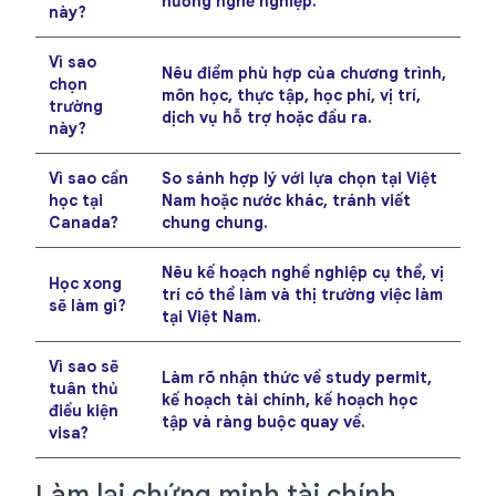
hướng nghề nghiệp.
này?
Vì sao
Nêu điểm phù hợp của chương trình,
chọn
môn học, thực tập, học phí, vị trí,
trường
dịch vụ hỗ trợ hoặc đầu ra.
này?
Vì sao cần
So sánh hợp lý với lựa chọn tại Việt
học tại
Nam hoặc nước khác, tránh viết
Canada?
chung chung.
Nêu kế hoạch nghề nghiệp cụ thể, vị
Học xong
trí có thể làm và thị trường việc làm
sẽ làm gì?
tại Việt Nam.
Vì sao sẽ
Làm rõ nhận thức về study permit,
tuân thủ
kế hoạch tài chính, kế hoạch học
điều kiện
tập và ràng buộc quay về.
visa?
Làm lại chứng minh tài chính