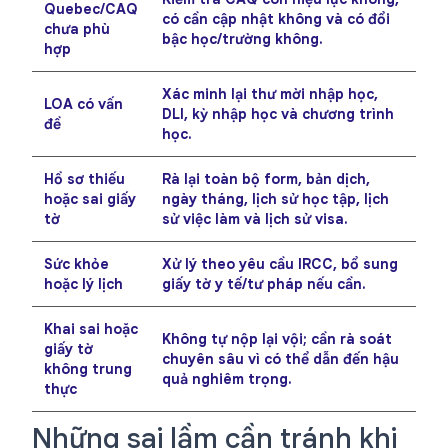
Quebec/CAQ
có cần cập nhật không và có đổi
chưa phù
bậc học/trường không.
hợp
Xác minh lại thư mời nhập học,
LOA có vấn
DLI, kỳ nhập học và chương trình
đề
học.
Hồ sơ thiếu
Rà lại toàn bộ form, bản dịch,
hoặc sai giấy
ngày tháng, lịch sử học tập, lịch
tờ
sử việc làm và lịch sử visa.
Sức khỏe
Xử lý theo yêu cầu IRCC, bổ sung
hoặc lý lịch
giấy tờ y tế/tư pháp nếu cần.
Khai sai hoặc
Không tự nộp lại vội; cần rà soát
giấy tờ
chuyên sâu vì có thể dẫn đến hậu
không trung
quả nghiêm trọng.
thực
Những sai lầm cần tránh khi