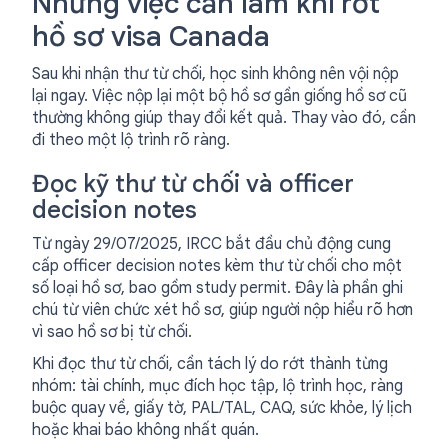
Những việc cần làm khi rớt
hồ sơ visa Canada
Sau khi nhận thư từ chối, học sinh không nên vội nộp
lại ngay. Việc nộp lại một bộ hồ sơ gần giống hồ sơ cũ
thường không giúp thay đổi kết quả. Thay vào đó, cần
đi theo một lộ trình rõ ràng.
Đọc kỹ thư từ chối và officer
decision notes
Từ ngày 29/07/2025, IRCC bắt đầu chủ động cung
cấp officer decision notes kèm thư từ chối cho một
số loại hồ sơ, bao gồm study permit. Đây là phần ghi
chú từ viên chức xét hồ sơ, giúp người nộp hiểu rõ hơn
vì sao hồ sơ bị từ chối.
Khi đọc thư từ chối, cần tách lý do rớt thành từng
nhóm: tài chính, mục đích học tập, lộ trình học, ràng
buộc quay về, giấy tờ, PAL/TAL, CAQ, sức khỏe, lý lịch
hoặc khai báo không nhất quán.