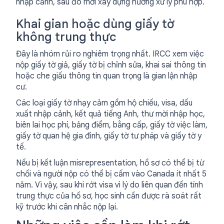
nhập cảnh, sau đó mới xây dựng hướng xử lý phù hợp.
Khai gian hoặc dùng giấy tờ
không trung thực
Đây là nhóm rủi ro nghiêm trọng nhất. IRCC xem việc
nộp giấy tờ giả, giấy tờ bị chỉnh sửa, khai sai thông tin
hoặc che giấu thông tin quan trọng là gian lận nhập
cư.
Các loại giấy tờ nhạy cảm gồm hộ chiếu, visa, dấu
xuất nhập cảnh, kết quả tiếng Anh, thư mời nhập học,
biên lai học phí, bảng điểm, bằng cấp, giấy tờ việc làm,
giấy tờ quan hệ gia đình, giấy tờ tư pháp và giấy tờ y
tế.
Nếu bị kết luận misrepresentation, hồ sơ có thể bị từ
chối và người nộp có thể bị cấm vào Canada ít nhất 5
năm. Vì vậy, sau khi rớt visa vì lý do liên quan đến tính
trung thực của hồ sơ, học sinh cần được rà soát rất
kỹ trước khi cân nhắc nộp lại.