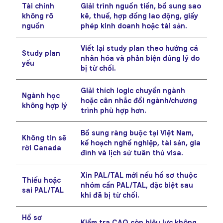
Tài chính
Giải trình nguồn tiền, bổ sung sao
không rõ
kê, thuế, hợp đồng lao động, giấy
nguồn
phép kinh doanh hoặc tài sản.
Viết lại study plan theo hướng cá
Study plan
nhân hóa và phản biện đúng lý do
yếu
bị từ chối.
Giải thích logic chuyển ngành
Ngành học
hoặc cân nhắc đổi ngành/chương
không hợp lý
trình phù hợp hơn.
Bổ sung ràng buộc tại Việt Nam,
Không tin sẽ
kế hoạch nghề nghiệp, tài sản, gia
rời Canada
đình và lịch sử tuân thủ visa.
Xin PAL/TAL mới nếu hồ sơ thuộc
Thiếu hoặc
nhóm cần PAL/TAL, đặc biệt sau
sai PAL/TAL
khi đã bị từ chối.
Hồ sơ
Kiểm tra CAQ còn hiệu lực không,