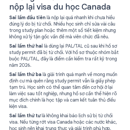
nộp lại visa du học Canada
Sai lầm đầu tiên
là nộp lại quá nhanh khi chưa hiểu
đúng lý do bị từ chối. Nhiều học sinh chỉ sửa vài câu
trong study plan hoặc thêm một sổ tiết kiệm nhưng
không xử lý tận gốc vấn đề mà viên chức đã nêu.
Sai lầm thứ hai
là dùng lại PAL/TAL cũ sau khi hồ sơ
study permit đã bị từ chối. Với hồ sơ thuộc nhóm bắt
buộc PAL/TAL, đây là điểm cần kiểm tra rất kỹ trong
năm 2026.
Sai lầm thứ ba
là giải trình quá mạnh về mong muốn
định cư mà quên rằng study permit vẫn là giấy phép
tạm trú. Học sinh có thể quan tâm đến cơ hội ở lại
làm việc sau tốt nghiệp, nhưng hồ sơ cần thể hiện rõ
mục đích chính là học tập và cam kết tuân thủ điều
kiện visa.
Sai lầm thứ tư
là không khai báo lịch sử bị từ chối
visa. Nếu từng rớt visa Canada hoặc các nước khác,
học sinh nên khai trung thực và giải trình phù hợp.