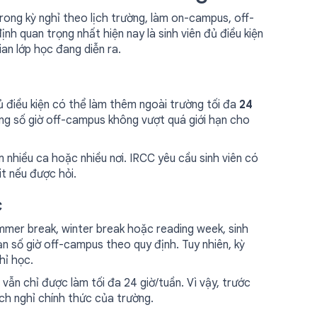
rong kỳ nghỉ theo lịch trường, làm on-campus, off-
h quan trọng nhất hiện nay là sinh viên đủ điều kiện
an lớp học đang diễn ra.
 điều kiện có thể làm thêm ngoài trường tối đa
24
ổng số giờ off-campus không vượt quá giới hạn cho
m nhiều ca hoặc nhiều nơi. IRCC yêu cầu sinh viên có
t nếu được hỏi.
c
ummer break, winter break hoặc reading week, sinh
ạn số giờ off-campus theo quy định. Tuy nhiên, kỳ
hỉ học.
 vẫn chỉ được làm tối đa 24 giờ/tuần. Vì vậy, trước
lịch nghỉ chính thức của trường.