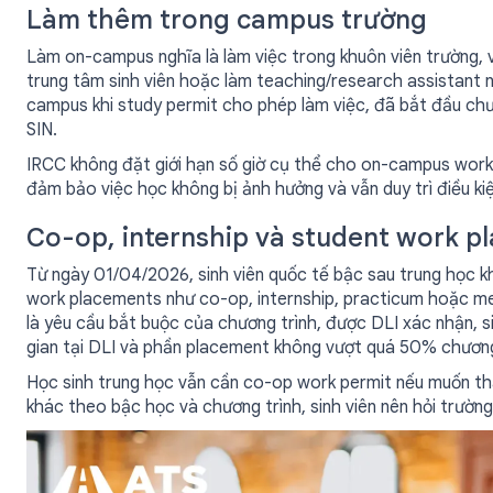
Làm thêm trong campus trường
Làm on-campus nghĩa là làm việc trong khuôn viên trường, v
trung tâm sinh viên hoặc làm teaching/research assistant nế
campus khi study permit cho phép làm việc, đã bắt đầu chươ
SIN.
IRCC không đặt giới hạn số giờ cụ thể cho on-campus work
đảm bảo việc học không bị ảnh hưởng và vẫn duy trì điều ki
Co-op, internship và student work p
Từ ngày 01/04/2026, sinh viên quốc tế bậc sau trung học 
work placements như co-op, internship, practicum hoặc me
là yêu cầu bắt buộc của chương trình, được DLI xác nhận, s
gian tại DLI và phần placement không vượt quá 50% chương
Học sinh trung học vẫn cần co-op work permit nếu muốn th
khác theo bậc học và chương trình, sinh viên nên hỏi trườn