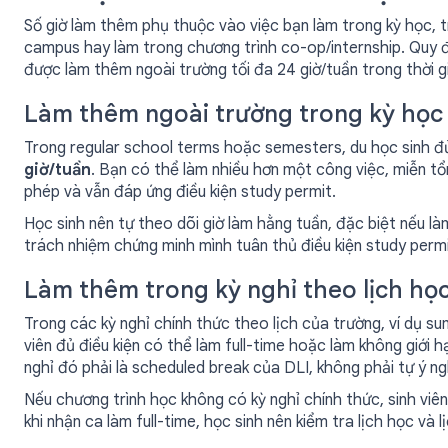
Số giờ làm thêm phụ thuộc vào việc bạn làm trong kỳ học, t
campus hay làm trong chương trình co-op/internship. Quy địn
được làm thêm ngoài trường tối đa 24 giờ/tuần trong thời gi
Làm thêm ngoài trường trong kỳ học
Trong regular school terms hoặc semesters, du học sinh đủ
giờ/tuần
. Bạn có thể làm nhiều hơn một công việc, miễn t
phép và vẫn đáp ứng điều kiện study permit.
Học sinh nên tự theo dõi giờ làm hằng tuần, đặc biệt nếu là
trách nhiệm chứng minh mình tuân thủ điều kiện study permi
Làm thêm trong kỳ nghỉ theo lịch họ
Trong các kỳ nghỉ chính thức theo lịch của trường, ví dụ s
viên đủ điều kiện có thể làm full-time hoặc làm không giới h
nghỉ đó phải là scheduled break của DLI, không phải tự ý ng
Nếu chương trình học không có kỳ nghỉ chính thức, sinh viên
khi nhận ca làm full-time, học sinh nên kiểm tra lịch học và 