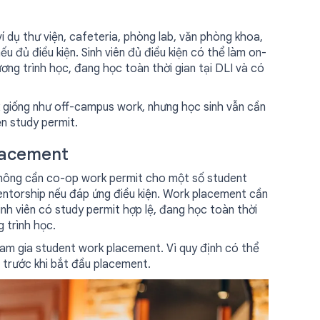
í dụ thư viện, cafeteria, phòng lab, văn phòng khoa,
u đủ điều kiện. Sinh viên đủ điều kiện có thể làm on-
ng trình học, đang học toàn thời gian tại DLI và có
 giống như off-campus work, nhưng học sinh vẫn cần
ện study permit.
lacement
không cần co-op work permit cho một số student
ntorship nếu đáp ứng điều kiện. Work placement cần
inh viên có study permit hợp lệ, đang học toàn thời
 trình học.
am gia student work placement. Vì quy định có thể
g trước khi bắt đầu placement.