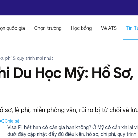
ọn quốc gia
Chọn trường
Học bổng
Về ATS
Tin T
sơ, phí & quy trình mới nhất
hi Du Học Mỹ: Hồ Sơ, 
 sơ, lệ phí, miễn phỏng vấn, rủi ro bị từ chối và l
Chia sẻ
Visa F1 hết hạn có cần gia hạn không? Ở Mỹ có cần xin lại vi
dưới đây cập nhật đầy đủ điều kiện, hồ sơ, chi phí, quy trìn