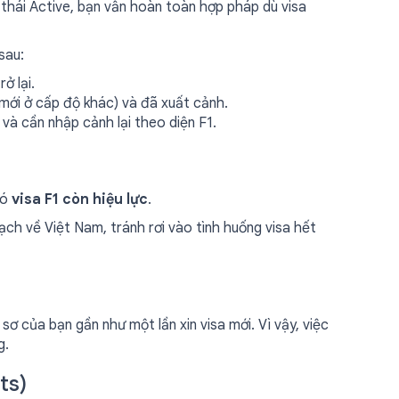
 thái Active, bạn vẫn hoàn toàn hợp pháp dù visa
sau:
ở lại.
 mới ở cấp độ khác) và đã xuất cảnh.
và cần nhập cảnh lại theo diện F1.
có
visa F1 còn hiệu lực
.
ạch về Việt Nam, tránh rơi vào tình huống visa hết
 sơ của bạn gần như một lần xin visa mới. Vì vậy, việc
g.
ts)