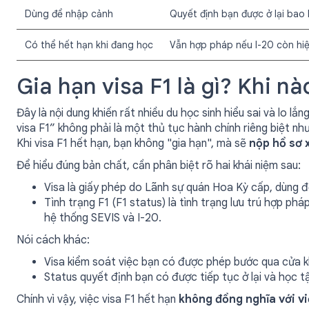
Dùng để nhập cảnh
Quyết định bạn được ở lại bao 
Có thể hết hạn khi đang học
Vẫn hợp pháp nếu I-20 còn hiệ
Gia hạn visa F1 là gì? Khi nà
Đây là nội dung khiến rất nhiều du học sinh hiểu sai và lo lắ
visa F1” không phải là một thủ tục hành chính riêng biệt nh
Khi visa F1 hết hạn, bạn không "gia hạn", mà sẽ
nộp hồ sơ x
Để hiểu đúng bản chất, cần phân biệt rõ hai khái niệm sau:
Visa là giấy phép do Lãnh sự quán Hoa Kỳ cấp, dùng 
Tình trạng F1 (F1 status) là tình trạng lưu trú hợp ph
hệ thống SEVIS và I-20.
Nói cách khác:
Visa kiểm soát việc bạn có được phép bước qua cửa 
Status quyết định bạn có được tiếp tục ở lại và học 
Chính vì vậy, việc visa F1 hết hạn
không đồng nghĩa với vi