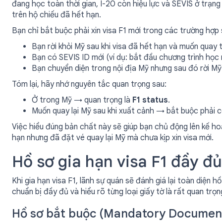
đang học toàn thời gian, I-20 còn hiệu lực và SEVIS ở trạng
trên hộ chiếu đã hết hạn.
Bạn chỉ bắt buộc phải xin visa F1 mới trong các trường hợp 
Bạn rời khỏi Mỹ sau khi visa đã hết hạn và muốn quay tr
Bạn có SEVIS ID mới (ví dụ: bắt đầu chương trình học
Bạn chuyển diện trong nội địa Mỹ nhưng sau đó rời Mỹ 
Tóm lại, hãy nhớ nguyên tắc quan trọng sau:
Ở trong Mỹ → quan trọng là
F1 status
.
Muốn quay lại Mỹ sau khi xuất cảnh → bắt buộc phải 
Việc hiểu đúng bản chất này sẽ giúp bạn chủ động lên kế ho
hạn nhưng đã đặt vé quay lại Mỹ mà chưa kịp xin visa mới.
Hồ sơ gia hạn visa F1 đầy đủ
Khi gia hạn visa F1, lãnh sự quán sẽ đánh giá lại toàn diện hồ
chuẩn bị đầy đủ và hiểu rõ từng loại giấy tờ là rất quan trọn
Hồ sơ bắt buộc (Mandatory Documen