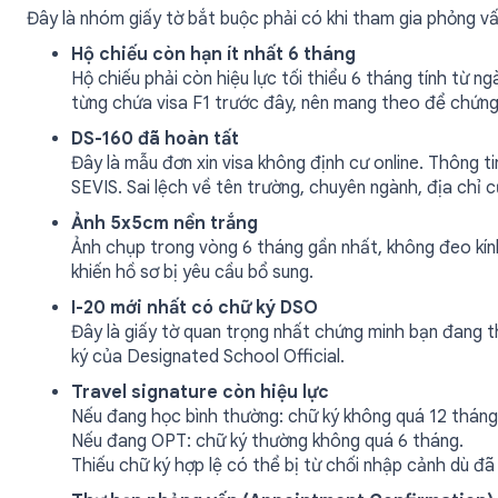
Đây là nhóm giấy tờ bắt buộc phải có khi tham gia phỏng vấ
Hộ chiếu còn hạn ít nhất 6 tháng
Hộ chiếu phải còn hiệu lực tối thiểu 6 tháng tính từ 
từng chứa visa F1 trước đây, nên mang theo để chứng m
DS-160 đã hoàn tất
Đây là mẫu đơn xin visa không định cư online. Thông t
SEVIS. Sai lệch về tên trường, chuyên ngành, địa chỉ cư
Ảnh 5x5cm nền trắng
Ảnh chụp trong vòng 6 tháng gần nhất, không đeo kín
khiến hồ sơ bị yêu cầu bổ sung.
I-20 mới nhất có chữ ký DSO
Đây là giấy tờ quan trọng nhất chứng minh bạn đang t
ký của Designated School Official.
Travel signature còn hiệu lực
Nếu đang học bình thường: chữ ký không quá 12 tháng
Nếu đang OPT: chữ ký thường không quá 6 tháng.
Thiếu chữ ký hợp lệ có thể bị từ chối nhập cảnh dù đã 