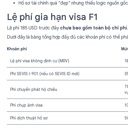
Hồ sơ tài chính quá "đẹp" nhưng thiếu logic nguồn gốc
Lệ phí gia hạn visa F1
Lệ phí 185 USD trước đây
chưa bao gồm toàn bộ chi phí
.
Dưới đây là bảng tổng hợp đầy đủ các khoản phí có thể phát 
Khoản phí
Mức
Lệ phí visa không định cư (MRV)
1
Phí SEVIS I-901 (nếu có SEVIS ID mới)
3
T
Phí chuyển phát hộ chiếu
v
Phí chụp ảnh visa
1
Phí dịch thuật hồ sơ
5