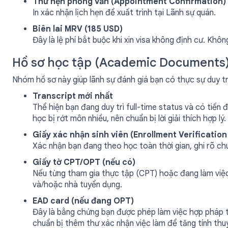
Thư hẹn phỏng vấn (Appointment Confirmation)
In xác nhận lịch hẹn để xuất trình tại Lãnh sự quán.
Biên lai MRV (185 USD)
Đây là lệ phí bắt buộc khi xin visa không định cư. Không
Hồ sơ học tập (Academic Documents
Nhóm hồ sơ này giúp lãnh sự đánh giá bạn có thực sự duy t
Transcript mới nhất
Thể hiện bạn đang duy trì full-time status và có tiế
học bị rớt môn nhiều, nên chuẩn bị lời giải thích hợp lý.
Giấy xác nhận sinh viên (Enrollment Verification
Xác nhận bạn đang theo học toàn thời gian, ghi rõ chu
Giấy tờ CPT/OPT (nếu có)
Nếu từng tham gia thực tập (CPT) hoặc đang làm việc
và/hoặc nhà tuyển dụng.
EAD card (nếu đang OPT)
Đây là bằng chứng bạn được phép làm việc hợp pháp t
chuẩn bị thêm thư xác nhận việc làm để tăng tính thu