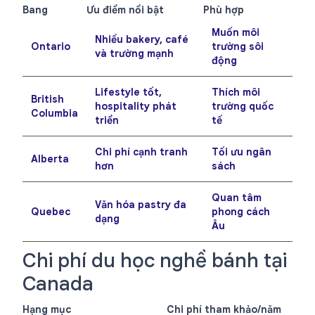
Bang
Ưu điểm nổi bật
Phù hợp
Muốn môi
Nhiều bakery, café
Ontario
trường sôi
và trường mạnh
động
Lifestyle tốt,
Thích môi
British
hospitality phát
trường quốc
Columbia
triển
tế
Chi phí cạnh tranh
Tối ưu ngân
Alberta
hơn
sách
Quan tâm
Văn hóa pastry đa
Quebec
phong cách
dạng
Âu
Chi phí du học nghề bánh tại
Canada
Hạng mục
Chi phí tham khảo/năm