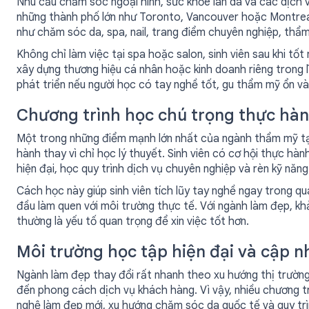
Nhu cầu chăm sóc ngoại hình, sức khỏe làn da và các dịch 
những thành phố lớn như Toronto, Vancouver hoặc Montreal
như chăm sóc da, spa, nail, trang điểm chuyên nghiệp, thẩ
Không chỉ làm việc tại spa hoặc salon, sinh viên sau khi tố
xây dựng thương hiệu cá nhân hoặc kinh doanh riêng trong l
phát triển nếu người học có tay nghề tốt, gu thẩm mỹ ổn và
Chương trình học chú trọng thực hà
Một trong những điểm mạnh lớn nhất của ngành thẩm mỹ tại
hành thay vì chỉ học lý thuyết. Sinh viên có cơ hội thực h
hiện đại, học quy trình dịch vụ chuyên nghiệp và rèn kỹ nă
Cách học này giúp sinh viên tích lũy tay nghề ngay trong quá
đầu làm quen với môi trường thực tế. Với ngành làm đẹp, kh
thường là yếu tố quan trọng để xin việc tốt hơn.
Môi trường học tập hiện đại và cập n
Ngành làm đẹp thay đổi rất nhanh theo xu hướng thị trườn
đến phong cách dịch vụ khách hàng. Vì vậy, nhiều chương t
nghệ làm đẹp mới, xu hướng chăm sóc da quốc tế và quy trìn