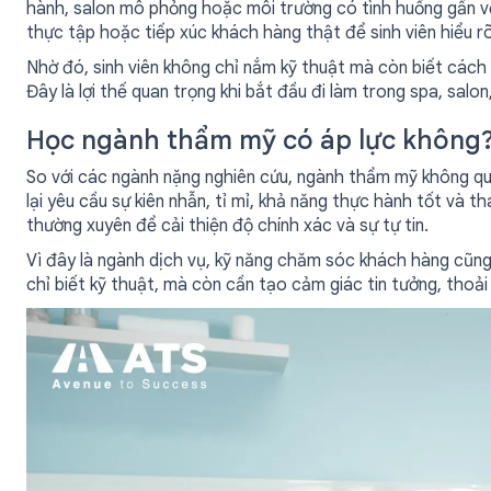
hành, salon mô phỏng hoặc môi trường có tình huống gần vớ
thực tập hoặc tiếp xúc khách hàng thật để sinh viên hiểu r
Nhờ đó, sinh viên không chỉ nắm kỹ thuật mà còn biết cách t
Đây là lợi thế quan trọng khi bắt đầu đi làm trong spa, sal
Học ngành thẩm mỹ có áp lực không
So với các ngành nặng nghiên cứu, ngành thẩm mỹ không quá
lại yêu cầu sự kiên nhẫn, tỉ mỉ, khả năng thực hành tốt và th
thường xuyên để cải thiện độ chính xác và sự tự tin.
Vì đây là ngành dịch vụ, kỹ năng chăm sóc khách hàng cũng
chỉ biết kỹ thuật, mà còn cần tạo cảm giác tin tưởng, thoả