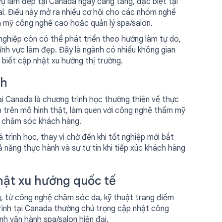
vụ làm đẹp tại Canada ngày càng tăng, đặc biệt tại
. Điều này mở ra nhiều cơ hội cho các nhóm nghề
m mỹ công nghệ cao hoặc quản lý spa/salon.
t nghiệp còn có thể phát triển theo hướng làm tự do,
ĩnh vực làm đẹp. Đây là ngành có nhiều không gian
 biết cập nhật xu hướng thị trường.
nh
 Canada là chương trình học thường thiên về thực
ành trên mô hình thật, làm quen với công nghệ thẩm mỹ
ng chăm sóc khách hàng.
 trình học, thay vì chờ đến khi tốt nghiệp mới bắt
ả năng thực hành và sự tự tin khi tiếp xúc khách hàng
hật xu hướng quốc tế
g, từ công nghệ chăm sóc da, kỹ thuật trang điểm
rình tại Canada thường chú trọng cập nhật công
h vận hành spa/salon hiện đại.