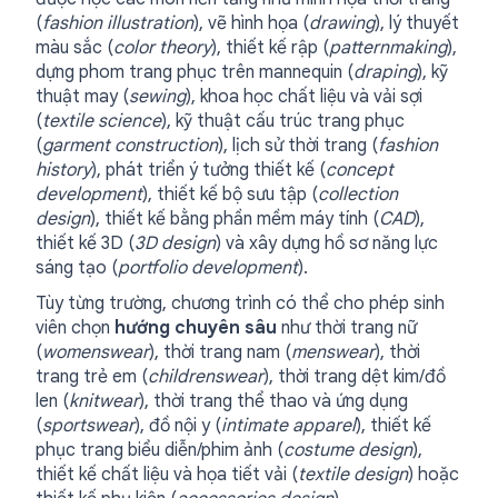
(
fashion illustration
), vẽ hình họa (
drawing
), lý thuyết
màu sắc (
color theory
), thiết kế rập (
patternmaking
),
dựng phom trang phục trên mannequin (
draping
), kỹ
thuật may (
sewing
), khoa học chất liệu và vải sợi
(
textile science
), kỹ thuật cấu trúc trang phục
(
garment construction
), lịch sử thời trang (
fashion
history
), phát triển ý tưởng thiết kế (
concept
development
), thiết kế bộ sưu tập (
collection
design
), thiết kế bằng phần mềm máy tính (
CAD
),
thiết kế 3D (
3D design
) và xây dựng hồ sơ năng lực
sáng tạo (
portfolio development
).
Tùy từng trường, chương trình có thể cho phép sinh
viên chọn
hướng chuyên sâu
như thời trang nữ
(
womenswear
), thời trang nam (
menswear
), thời
trang trẻ em (
childrenswear
), thời trang dệt kim/đồ
len (
knitwear
), thời trang thể thao và ứng dụng
(
sportswear
), đồ nội y (
intimate apparel
), thiết kế
phục trang biểu diễn/phim ảnh (
costume design
),
thiết kế chất liệu và họa tiết vải (
textile design
) hoặc