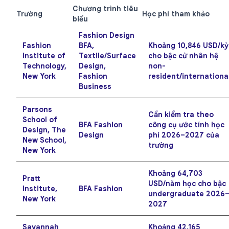
Chương trình tiêu
Trường
Học phí tham khảo
biểu
Fashion Design
Fashion
BFA,
Khoảng 10,846 USD/kỳ
Institute of
Textile/Surface
cho bậc cử nhân hệ
Technology,
Design,
non-
New York
Fashion
resident/internationa
Business
Parsons
Cần kiểm tra theo
School of
BFA Fashion
công cụ ước tính học
Design, The
Design
phí 2026–2027 của
New School,
trường
New York
Khoảng 64,703
Pratt
USD/năm học cho bậc
Institute,
BFA Fashion
undergraduate 2026
New York
2027
Savannah
Khoảng 42,165