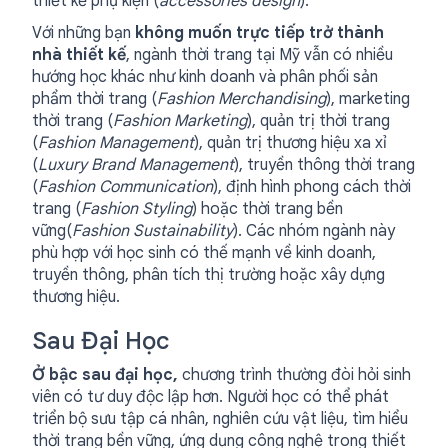
thiết kế phụ kiện (
accessories design
).
Với những bạn
không muốn trực tiếp trở thành
nhà thiết kế
, ngành thời trang tại Mỹ vẫn có nhiều
hướng học khác như kinh doanh và phân phối sản
phẩm thời trang (
Fashion Merchandising
), marketing
thời trang (
Fashion Marketing
), quản trị thời trang
(
Fashion Management
), quản trị thương hiệu xa xỉ
(
Luxury Brand Management
), truyền thông thời trang
(
Fashion Communication
), định hình phong cách thời
trang (
Fashion Styling
) hoặc thời trang bền
vững(
Fashion Sustainability
). Các nhóm ngành này
phù hợp với học sinh có thế mạnh về kinh doanh,
truyền thông, phân tích thị trường hoặc xây dựng
thương hiệu.
Sau Đại Học
Ở bậc sau đại học,
chương trình thường đòi hỏi sinh
viên có tư duy độc lập hơn. Người học có thể phát
triển bộ sưu tập cá nhân, nghiên cứu vật liệu, tìm hiểu
thời trang bền vững, ứng dụng công nghệ trong thiết