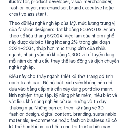
illustrator, product developer, visual merchandiser,
fashion buyer, merchandiser, brand executive hoặc
creative assistant.
Theo dữ liệu nghề nghiệp của Mỹ, mức lương trung vị
của fashion designers đạt khoảng 80,690 USD/năm
theo số liệu tháng 5/2024. Việc làm của nhóm nghề
này được dự báo tăng khoảng 2% trong giai đoạn
2024–2034, thấp hơn mức trung bình của nhiều
ngành, nhưng vẫn có khoảng 2,300 vị trí tuyển dụng
mỗi năm do nhu cầu thay thế lao động và dịch chuyển
nghề nghiệp.
Điều này cho thấy ngành thiết kế thời trang có tính
cạnh tranh cao. Để nổi bật, sinh viên không nên chỉ
dựa vào bằng cấp mà cần xây dựng portfolio mạnh,
kinh nghiệm thực tập, kỹ năng phần mềm, hiểu biết về
vật liệu, khả năng nghiên cứu xu hướng và tư duy
thương mại. Những bạn có thêm kỹ năng về 3D
fashion design, digital content, branding, sustainable
materials, e-commerce hoặc fashion business sẽ có
lợi thế hơn khi tìm cơ hội trong thị trường hiện nay.