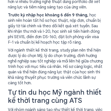
hơn vì nhiều trường nghệ thuật dùng portfolio để xét
năng lực và tiềm năng sáng tạo của ứng viên.
Trước kỳ nhập học khoảng 6 đến 9 tháng,
học
sinh nên hoàn tất hồ sơ học thuật, nộp đơn, chuẩn bị
giấy tờ tài chính và theo dõi kết quả xét tuyển. Sau
khi nhận thư mời và I-20, học sinh sẽ tiến hành đóng
phí SEVIS, điền đơn DS-160, đặt lịch phỏng vấn visa
F-1 và chuẩn bị kế hoạch học tập rõ ràng.
Với ngành thiết kế thời trang, study plan nên thể hiện
được lý do chọn Mỹ, lý do chọn trường, định hướng
nghề nghiệp sau tốt nghiệp và mối liên hệ giữa chương
trình học với mục tiêu cá nhân. Hồ sơ càng logic, nhất
quán và thể hiện đúng năng lực thật của học sinh thì
khả năng thuyết phục trường và viên chức lãnh sự
càng tốt hơn.
Tự tin du học Mỹ ngành thiết
kế thời trang cùng ATS
Với nhóm ngành sáng tạo như thiết kế thời trang, việc