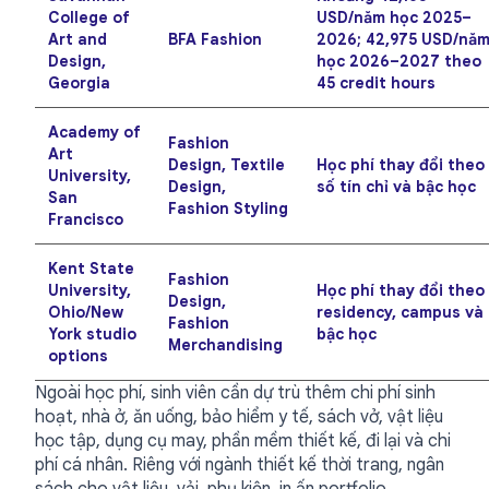
College of
USD/năm học 2025–
Art and
BFA Fashion
2026; 42,975 USD/nă
Design,
học 2026–2027 theo
Georgia
45 credit hours
Academy of
Fashion
Art
Design, Textile
Học phí thay đổi theo
University,
Design,
số tín chỉ và bậc học
San
Fashion Styling
Francisco
Kent State
Fashion
University,
Học phí thay đổi theo
Design,
Ohio/New
residency, campus và
Fashion
York studio
bậc học
Merchandising
options
Ngoài học phí, sinh viên cần dự trù thêm chi phí sinh
hoạt, nhà ở, ăn uống, bảo hiểm y tế, sách vở, vật liệu
học tập, dụng cụ may, phần mềm thiết kế, đi lại và chi
phí cá nhân. Riêng với ngành thiết kế thời trang, ngân