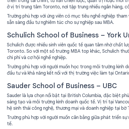
triển trong tài chính, tư vấn chiến lược, quản trị hoặc môi
ở vị trí trung tâm Toronto, nơi tập trung nhiều ngân hàng, 
Trường phù hợp với ứng viên có mục tiêu nghề nghiệp tham 
sẵn sàng đầu tư nghiêm túc cho sự nghiệp sau MBA.
Schulich School of Business – York U
Schulich được nhiều sinh viên quốc tế quan tâm nhờ chất lượn
Toronto. So với một số trường MBA top khác, Schulich thườ
chi phí và cơ hội nghề nghiệp.
Trường phù hợp với người muốn học trong môi trường kinh 
đầu tư và khả năng kết nối với thị trường việc làm tại Ontari
Sauder School of Business – UBC
Sauder là lựa chọn nổi bật tại British Columbia, đặc biệt ph
sáng tạo và môi trường kinh doanh quốc tế. Vị trí tại Vanco
hệ sinh thái công nghệ, thương mại và doanh nghiệp tại bờ
Trường phù hợp với người muốn cân bằng giữa phát triển sự
tế.