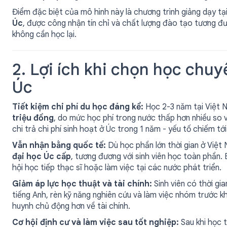
Điểm đặc biệt của mô hình này là chương trình giảng dạy t
Úc
, được công nhận tín chỉ và chất lượng đào tạo tương đ
không cần học lại.
2. Lợi ích khi chọn học chuy
Úc
Tiết kiệm chi phí du học đáng kể:
Học 2-3 năm tại Việt Na
triệu đồng
, do mức học phí trong nước thấp hơn nhiều so với
chi trả chi phí sinh hoạt ở Úc trong 1 năm - yếu tố chiếm tớ
Vẫn nhận bằng quốc tế:
Dù học phần lớn thời gian ở Việt 
đại học Úc cấp
, tương đương với sinh viên học toàn phần
hội học tiếp thạc sĩ hoặc làm việc tại các nước phát triển.
Giảm áp lực học thuật và tài chính:
Sinh viên có thời gi
tiếng Anh, rèn kỹ năng nghiên cứu và làm việc nhóm trước kh
huynh chủ động hơn về tài chính.
Cơ hội định cư và làm việc sau tốt nghiệp:
Sau khi học t