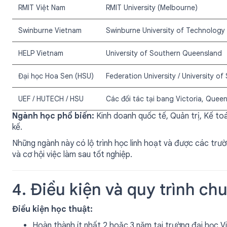
RMIT Việt Nam
RMIT University (Melbourne)
Swinburne Vietnam
Swinburne University of Technology
HELP Vietnam
University of Southern Queensland
Đại học Hoa Sen (HSU)
Federation University / University o
UEF / HUTECH / HSU
Các đối tác tại bang Victoria, Quee
Ngành học phổ biến:
Kinh doanh quốc tế, Quản trị, Kế toá
kế.
Những ngành này có lộ trình học linh hoạt và được các trư
và cơ hội việc làm sau tốt nghiệp.
4. Điều kiện và quy trình ch
Điều kiện học thuật:
Hoàn thành ít nhất 2 hoặc 3 năm tại trường đại học Vi