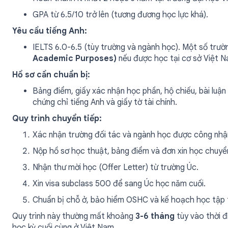
GPA từ 6.5/10 trở lên (tương đương học lực khá).
Yêu cầu tiếng Anh:
IELTS 6.0-6.5 (tùy trường và ngành học). Một số trư
Academic Purposes)
nếu được học tại cơ sở Việt N
Hồ sơ cần chuẩn bị:
Bảng điểm, giấy xác nhận học phần, hộ chiếu, bài luậ
chứng chỉ tiếng Anh và giấy tờ tài chính.
Quy trình chuyển tiếp:
Xác nhận trường đối tác và ngành học được công nhận 
Nộp hồ sơ học thuật, bảng điểm và đơn xin học chuyển
Nhận thư mời học (Offer Letter) từ trường Úc.
Xin visa subclass 500 để sang Úc học năm cuối.
Chuẩn bị chỗ ở, bảo hiểm OSHC và kế hoạch học tập t
Quy trình này thường mất khoảng
3-6 tháng
tùy vào thời đ
học kỳ cuối cùng ở Việt Nam.