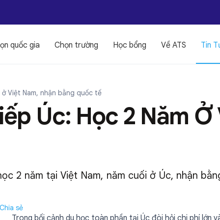
ọn quốc gia
Chọn trường
Học bổng
Về ATS
Tin T
m ở Việt Nam, nhận bằng quốc tế
ếp Úc: Học 2 Năm Ở 
 học 2 năm tại Việt Nam, năm cuối ở Úc, nhận bằn
Chia sẻ
Trong bối cảnh du học toàn phần tại Úc đòi hỏi chi phí lớn 