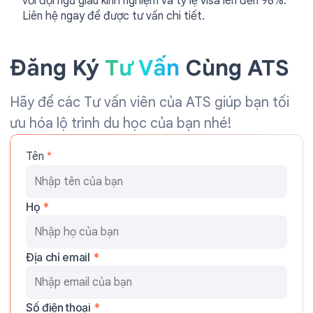
với đội ngũ giàu kinh nghiệm và tỷ lệ visa lên đến 98%.
Liên hệ ngay để được tư vấn chi tiết.
Đăng Ký
Tư Vấn
Cùng ATS
Hãy để các Tư vấn viên của ATS giúp bạn tối
ưu hóa lộ trình du học của bạn nhé!
Tên
*
Họ
*
Địa chỉ email
*
Số điện thoại
*