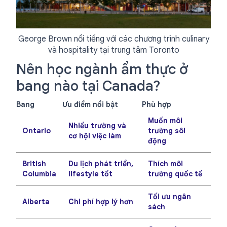
George Brown nổi tiếng với các chương trình culinary
và hospitality tại trung tâm Toronto
Nên học ngành ẩm thực ở
bang nào tại Canada?
Bang
Ưu điểm nổi bật
Phù hợp
Muốn môi
Nhiều trường và
Ontario
trường sôi
cơ hội việc làm
động
British
Du lịch phát triển,
Thích môi
Columbia
lifestyle tốt
trường quốc tế
Tối ưu ngân
Alberta
Chi phí hợp lý hơn
sách