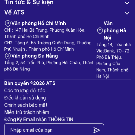
Tin tức & Sự kiện
Về ATS
Văn phòng Hồ Chí Minh
Văn
CN1: 147 Hai Bà Trưng, Phường Xuân Hòa,
phòng Hà
Thành phố Hồ Chí Minh
Nội
CN2: Tầng 6, 55 Trương Quốc Dung, Phường
Tầng 14, Tòa nhà
Phú Nhuận , Thành phố Hồ Chí Minh
VietBank, 70–72
Văn phòng Đà Nẵng
Phố Bà Triệu,
Tầng 2, 54 Trần Phú, Phường Hải Châu, Thành
Phường Cửa
phố Đà Nẵng
Nam, Thành phố
Hà Nội
Bản quyền ©2026 ATS
Các trường đối tác
Điều khoản sử dụng
Chính sách bảo mật
Miễn trừ trách nhiệm
Đăng Ký Email nhận THÔNG TIN