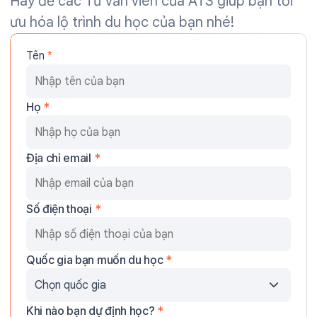
Hãy để các Tư vấn viên của ATS giúp bạn tối
ưu hóa lộ trình du học của bạn nhé!
Tên
*
Họ
*
Địa chỉ email
*
Số điện thoại
*
Quốc gia bạn muốn du học
*
Khi nào bạn dự định học?
*