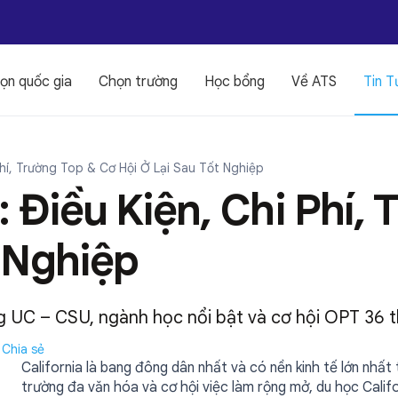
ọn quốc gia
Chọn trường
Học bổng
Về ATS
Tin T
 Phí, Trường Top & Cơ Hội Ở Lại Sau Tốt Nghiệp
: Điều Kiện, Chi Phí,
t Nghiệp
ường UC – CSU, ngành học nổi bật và cơ hội OPT 36 
Chia sẻ
California là bang đông dân nhất và có nền kinh tế lớn nhất 
trường đa văn hóa và cơ hội việc làm rộng mở, du học Calif