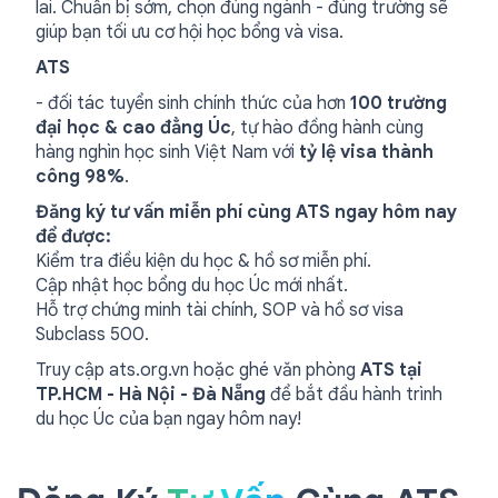
lai. Chuẩn bị sớm, chọn đúng ngành - đúng trường sẽ
giúp bạn tối ưu cơ hội học bổng và visa.
ATS
- đối tác tuyển sinh chính thức của hơn
100 trường
đại học & cao đẳng Úc
, tự hào đồng hành cùng
hàng nghìn học sinh Việt Nam với
tỷ lệ visa thành
công 98%
.
Đăng ký tư vấn miễn phí cùng ATS ngay hôm nay
để được:
Kiểm tra điều kiện du học & hồ sơ miễn phí.
Cập nhật học bổng du học Úc mới nhất.
Hỗ trợ chứng minh tài chính, SOP và hồ sơ visa
Subclass 500.
Truy cập ats.org.vn hoặc ghé văn phòng
ATS tại
TP.HCM - Hà Nội - Đà Nẵng
để bắt đầu hành trình
du học Úc của bạn ngay hôm nay!