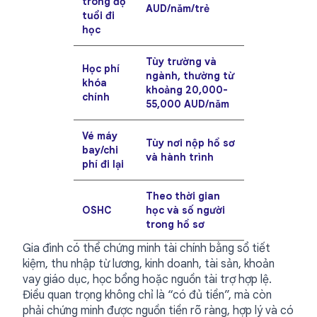
trong độ
AUD/năm/trẻ
tuổi đi
học
Tùy trường và
Học phí
ngành, thường từ
khóa
khoảng 20,000-
chính
55,000 AUD/năm
Vé máy
Tùy nơi nộp hồ sơ
bay/chi
và hành trình
phí đi lại
Theo thời gian
OSHC
học và số người
trong hồ sơ
Gia đình có thể chứng minh tài chính bằng sổ tiết
kiệm, thu nhập từ lương, kinh doanh, tài sản, khoản
vay giáo dục, học bổng hoặc nguồn tài trợ hợp lệ.
Điều quan trọng không chỉ là “có đủ tiền”, mà còn
phải chứng minh được nguồn tiền rõ ràng, hợp lý và có