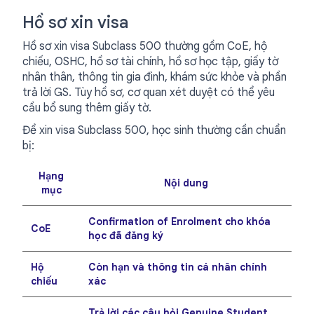
Hồ sơ xin visa
Hồ sơ xin visa Subclass 500 thường gồm CoE, hộ
chiếu, OSHC, hồ sơ tài chính, hồ sơ học tập, giấy tờ
nhân thân, thông tin gia đình, khám sức khỏe và phần
trả lời GS. Tùy hồ sơ, cơ quan xét duyệt có thể yêu
cầu bổ sung thêm giấy tờ.
Để xin visa Subclass 500, học sinh thường cần chuẩn
bị:
Hạng
Nội dung
mục
Confirmation of Enrolment cho khóa
CoE
học đã đăng ký
Hộ
Còn hạn và thông tin cá nhân chính
chiếu
xác
Trả lời các câu hỏi Genuine Student