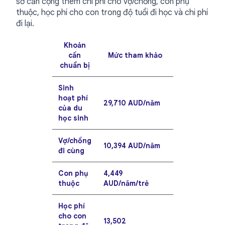
sơ cần cộng thêm chi phí cho vợ/chồng, con phụ
thuộc, học phí cho con trong độ tuổi đi học và chi phí
đi lại.
Khoản
cần
Mức tham khảo
chuẩn bị
Sinh
hoạt phí
29,710 AUD/năm
của du
học sinh
Vợ/chồng
10,394 AUD/năm
đi cùng
Con phụ
4,449
thuộc
AUD/năm/trẻ
Học phí
cho con
13,502