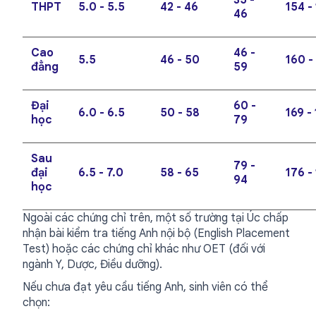
THPT
5.0 - 5.5
42 - 46
154 -
46
Cao
46 -
5.5
46 - 50
160 -
đẳng
59
Đại
60 -
6.0 - 6.5
50 - 58
169 -
học
79
Sau
79 -
đại
6.5 - 7.0
58 - 65
176 -
94
học
Ngoài các chứng chỉ trên, một số trường tại Úc chấp
nhận bài kiểm tra tiếng Anh nội bộ (English Placement
Test) hoặc các chứng chỉ khác như OET (đối với
ngành Y, Dược, Điều dưỡng).
Nếu chưa đạt yêu cầu tiếng Anh, sinh viên có thể
chọn: