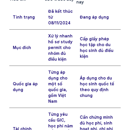
nay
Đã kết thúc
Tình trạng
từ
Đang áp dụng
08/11/2024
Xử lý nhanh
Cấp giấy phép
hồ sơ study
học tập cho du
Mục đích
permit cho
học sinh đủ điều
nhóm đủ
kiện
điều kiện
Từng áp
dụng cho
Áp dụng cho du
Quốc gia áp
một số
học sinh quốc tế
dụng
quốc gia,
theo quy định
gồm Việt
chung
Nam
Từng yêu
Cần chứng minh
cầu GIC,
đủ học phí, sinh
học phí năm
Tài chính
hoạt phí, chi phí