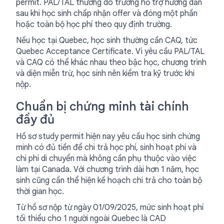
permit. PAL/TAL thường do trường hỗ trợ hướng dẫn
sau khi học sinh chấp nhận offer và đóng một phần
hoặc toàn bộ học phí theo quy định trường.
Nếu học tại Quebec, học sinh thường cần CAQ, tức
Quebec Acceptance Certificate. Vì yêu cầu PAL/TAL
và CAQ có thể khác nhau theo bậc học, chương trình
và diện miễn trừ, học sinh nên kiểm tra kỹ trước khi
nộp.
Chuẩn bị chứng minh tài chính
đầy đủ
Hồ sơ study permit hiện nay yêu cầu học sinh chứng
minh có đủ tiền để chi trả học phí, sinh hoạt phí và
chi phí di chuyển mà không cần phụ thuộc vào việc
làm tại Canada. Với chương trình dài hơn 1 năm, học
sinh cũng cần thể hiện kế hoạch chi trả cho toàn bộ
thời gian học.
Từ hồ sơ nộp từ ngày 01/09/2025, mức sinh hoạt phí
tối thiểu cho 1 người ngoài Quebec là CAD