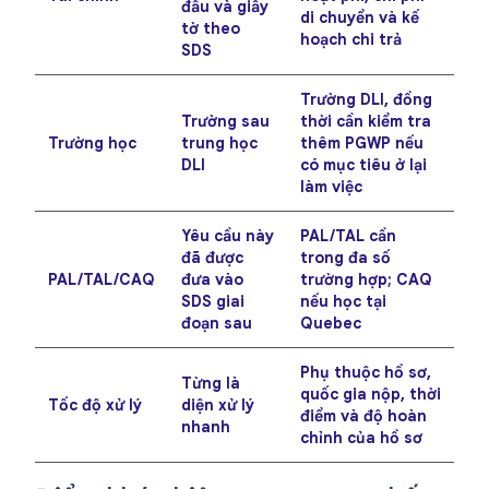
đầu và giấy
di chuyển và kế
tờ theo
hoạch chi trả
SDS
Trường DLI, đồng
Trường sau
thời cần kiểm tra
Trường học
trung học
thêm PGWP nếu
DLI
có mục tiêu ở lại
làm việc
Yêu cầu này
PAL/TAL cần
đã được
trong đa số
PAL/TAL/CAQ
đưa vào
trường hợp; CAQ
SDS giai
nếu học tại
đoạn sau
Quebec
Phụ thuộc hồ sơ,
Từng là
quốc gia nộp, thời
Tốc độ xử lý
diện xử lý
điểm và độ hoàn
nhanh
chỉnh của hồ sơ